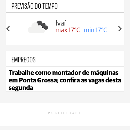
PREVISÃO DO TEMPO
lis
Ivaí
in 16°C
max 17°C
min 17°C
EMPREGOS
Trabalhe como montador de máquinas
em Ponta Grossa; confira as vagas desta
segunda
PUBLICIDADE