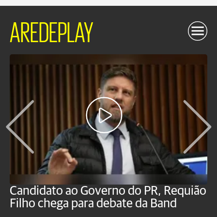
AREDEPLAY
Candidato ao Governo do PR, Requião
S
Filho chega para debate da Band
p
B