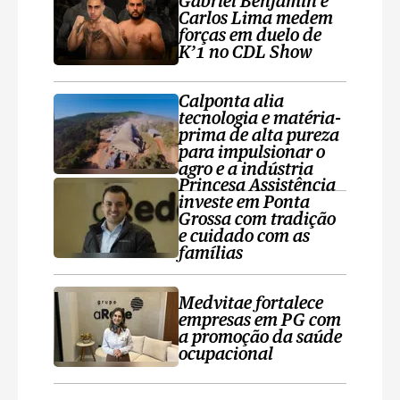
Gabriel Benjamin e
Carlos Lima medem
forças em duelo de
K’1 no CDL Show
Calponta alia
tecnologia e matéria-
prima de alta pureza
para impulsionar o
agro e a indústria
Princesa Assistência
investe em Ponta
Grossa com tradição
e cuidado com as
famílias
Medvitae fortalece
empresas em PG com
a promoção da saúde
ocupacional