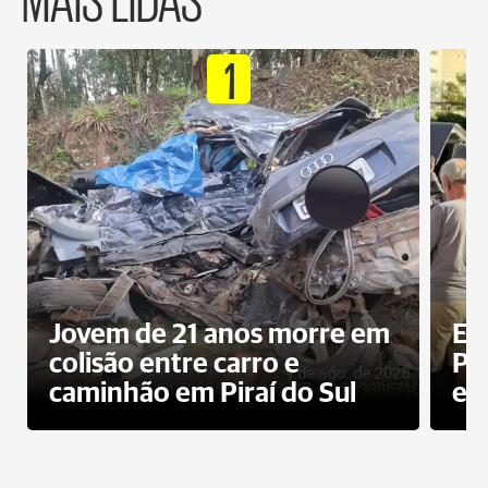
1
Jovem de 21 anos morre em
Ex
colisão entre carro e
Pe
caminhão em Piraí do Sul
en