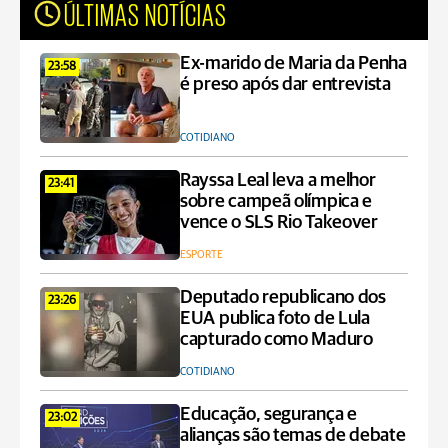
ÚLTIMAS NOTÍCIAS
Ex-marido de Maria da Penha
23:58
é preso após dar entrevista
COTIDIANO
Rayssa Leal leva a melhor
23:41
sobre campeã olímpica e
vence o SLS Rio Takeover
ESPORTE
Deputado republicano dos
23:26
EUA publica foto de Lula
capturado como Maduro
COTIDIANO
Educação, segurança e
23:02
alianças são temas de debate