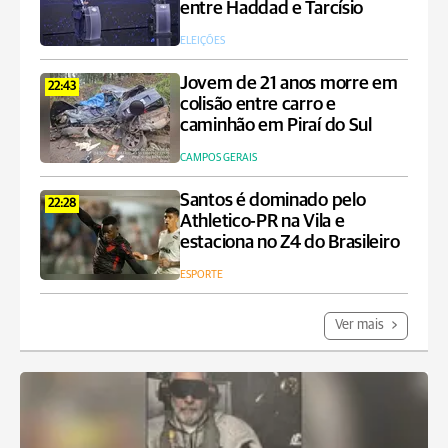
entre Haddad e Tarcísio
ELEIÇÕES
Jovem de 21 anos morre em
22:43
colisão entre carro e
caminhão em Piraí do Sul
CAMPOS GERAIS
Santos é dominado pelo
22:28
Athletico-PR na Vila e
estaciona no Z4 do Brasileiro
ESPORTE
Ver mais