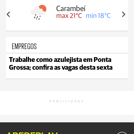
Carambeí
in 18°C
max 21°C
min 18°C
EMPREGOS
Trabalhe como azulejista em Ponta
Grossa; confira as vagas desta sexta
PUBLICIDADE