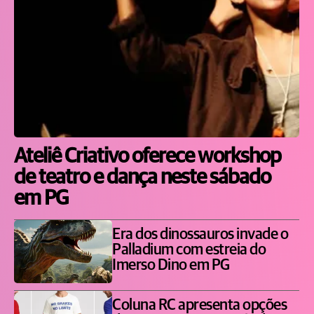
Ateliê Criativo oferece workshop
de teatro e dança neste sábado
em PG
Era dos dinossauros invade o
Palladium com estreia do
Imerso Dino em PG
Coluna RC apresenta opções