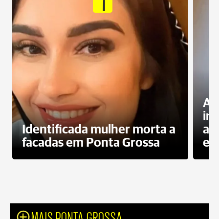
1
Al
in
Identificada mulher morta a
ag
facadas em Ponta Grossa
es
MAIS PONTA GROSSA