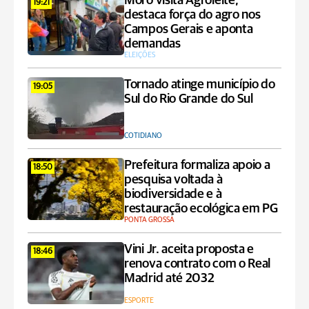
Moro visita Agroleite,
19:21
destaca força do agro nos
Campos Gerais e aponta
demandas
ELEIÇÕES
Tornado atinge município do
19:05
Sul do Rio Grande do Sul
COTIDIANO
Prefeitura formaliza apoio a
18:50
pesquisa voltada à
biodiversidade e à
restauração ecológica em PG
PONTA GROSSA
Vini Jr. aceita proposta e
18:46
renova contrato com o Real
Madrid até 2032
ESPORTE