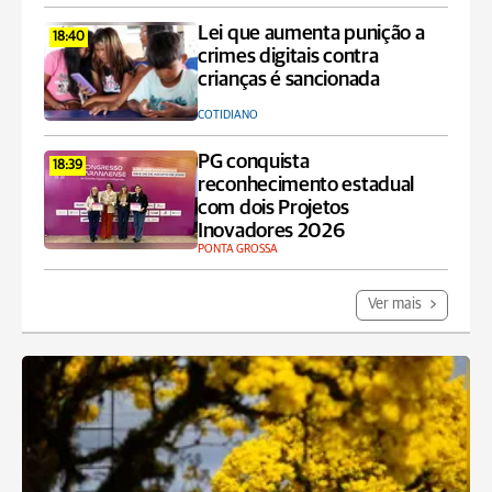
Lei que aumenta punição a
18:40
crimes digitais contra
crianças é sancionada
COTIDIANO
PG conquista
18:39
reconhecimento estadual
com dois Projetos
Inovadores 2026
PONTA GROSSA
Ver mais