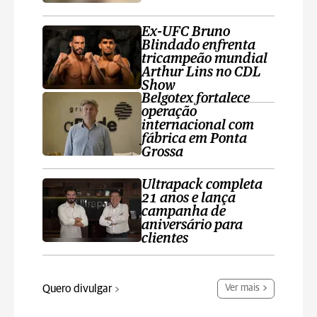
Ex-UFC Bruno
Blindado enfrenta
tricampeão mundial
Arthur Lins no CDL
Show
Belgotex fortalece
operação
internacional com
fábrica em Ponta
Grossa
Ultrapack completa
21 anos e lança
campanha de
aniversário para
clientes
Quero divulgar
Ver mais