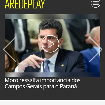
AREDEPLAY
Moro ressalta importância dos
E
Campos Gerais para o Paraná
m