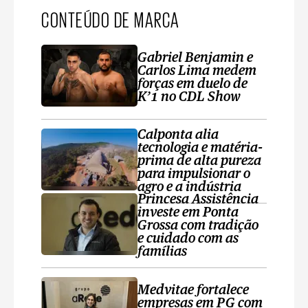
CONTEÚDO DE MARCA
Gabriel Benjamin e
Carlos Lima medem
forças em duelo de
K’1 no CDL Show
Calponta alia
tecnologia e matéria-
prima de alta pureza
para impulsionar o
agro e a indústria
Princesa Assistência
investe em Ponta
Grossa com tradição
e cuidado com as
famílias
Medvitae fortalece
empresas em PG com