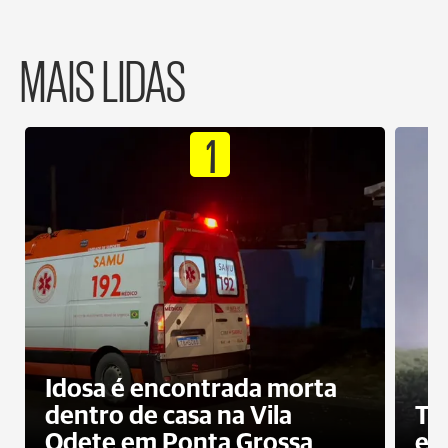
MAIS LIDAS
1
Idosa é encontrada morta
dentro de casa na Vila
To
Odete em Ponta Grossa
e 