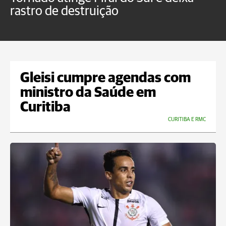
rastro de destruição
C
m
Gleisi cumpre agendas com
ministro da Saúde em
Curitiba
CURITIBA E RMC