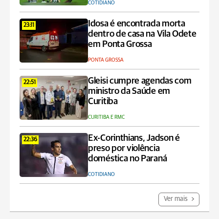
COTIDIANO
Idosa é encontrada morta
23:11
dentro de casa na Vila Odete
em Ponta Grossa
PONTA GROSSA
Gleisi cumpre agendas com
22:51
ministro da Saúde em
Curitiba
CURITIBA E RMC
Ex-Corinthians, Jadson é
22:36
preso por violência
doméstica no Paraná
COTIDIANO
Ver mais