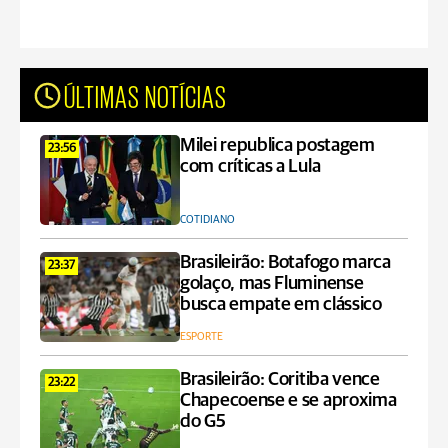
ÚLTIMAS NOTÍCIAS
Milei republica postagem
23:56
com críticas a Lula
COTIDIANO
Brasileirão: Botafogo marca
23:37
golaço, mas Fluminense
busca empate em clássico
ESPORTE
Brasileirão: Coritiba vence
23:22
Chapecoense e se aproxima
do G5