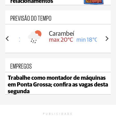
relacionamentos
PREVISÃO DO TEMPO
Carambeí
in 18°C
max 20°C
min 18°C
EMPREGOS
Trabalhe como montador de máquinas
em Ponta Grossa; confira as vagas desta
segunda
PUBLICIDADE