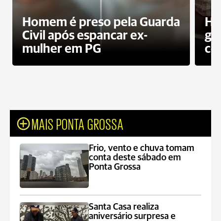
Homem é preso pela Guarda
Ho
Civil após espancar ex-
gr
mulher em PG
co
MAIS PONTA GROSSA
Frio, vento e chuva tomam
conta deste sábado em
Ponta Grossa
Santa Casa realiza
aniversário surpresa e