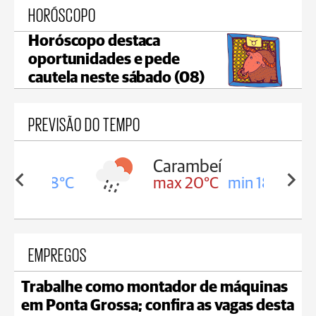
HORÓSCOPO
Horóscopo destaca
oportunidades e pede
cautela neste sábado (08)
PREVISÃO DO TEMPO
Carambeí
in 18°C
max 20°C
min 18°C
EMPREGOS
Trabalhe como montador de máquinas
em Ponta Grossa; confira as vagas desta