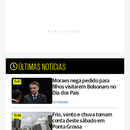
PUBLICIDADE
ÚLTIMAS NOTÍCIAS
Moraes nega pedido para
11:41
filhos visitarem Bolsonaro no
Dia dos Pais
COTIDIANO
Frio, vento e chuva tomam
11:36
conta deste sábado em
Ponta Grossa