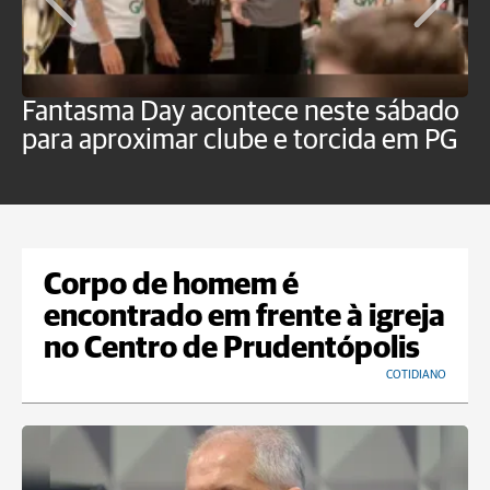
Fantasma Day acontece neste sábado
S
para aproximar clube e torcida em PG
s
o
Corpo de homem é
encontrado em frente à igreja
no Centro de Prudentópolis
COTIDIANO