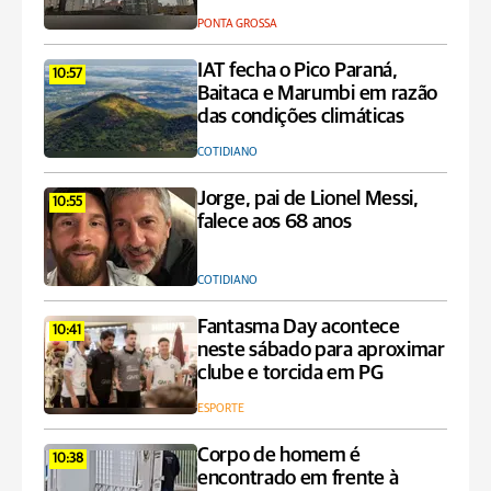
PONTA GROSSA
IAT fecha o Pico Paraná,
10:57
Baitaca e Marumbi em razão
das condições climáticas
COTIDIANO
Jorge, pai de Lionel Messi,
10:55
falece aos 68 anos
COTIDIANO
Fantasma Day acontece
10:41
neste sábado para aproximar
clube e torcida em PG
ESPORTE
Corpo de homem é
10:38
encontrado em frente à