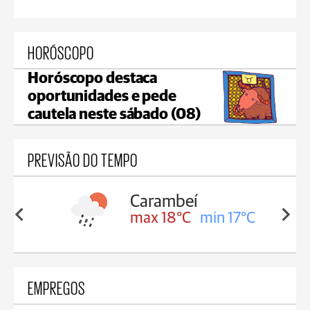
HORÓSCOPO
Horóscopo destaca
oportunidades e pede
cautela neste sábado (08)
PREVISÃO DO TEMPO
Carambeí
in 18°C
max 18°C
min 17°C
EMPREGOS