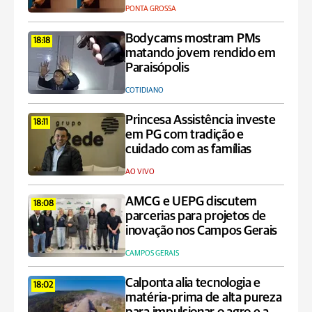
PONTA GROSSA
Bodycams mostram PMs
18:18
matando jovem rendido em
Paraisópolis
COTIDIANO
Princesa Assistência investe
18:11
em PG com tradição e
cuidado com as famílias
AO VIVO
AMCG e UEPG discutem
18:08
parcerias para projetos de
inovação nos Campos Gerais
CAMPOS GERAIS
Calponta alia tecnologia e
18:02
matéria-prima de alta pureza