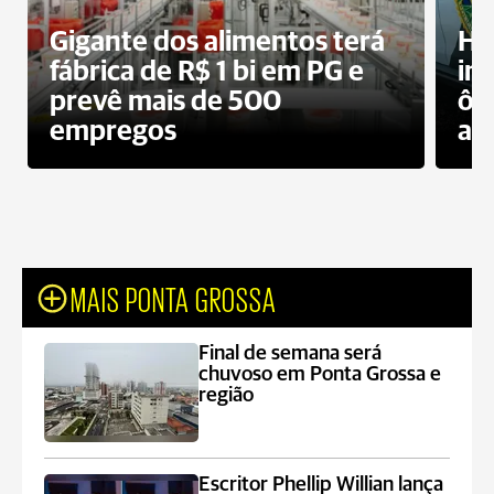
Gigante dos alimentos terá
Ho
fábrica de R$ 1 bi em PG e
im
prevê mais de 500
ôn
empregos
ac
MAIS PONTA GROSSA
Final de semana será
chuvoso em Ponta Grossa e
região
Escritor Phellip Willian lança