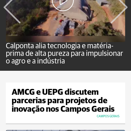
Calponta alia tecnologia e matéria-
K
prima de alta pureza para impulsionar
c
o agro e a indústria
e
AMCG e UEPG discutem
parcerias para projetos de
inovação nos Campos Gerais
CAMPOS GERAIS