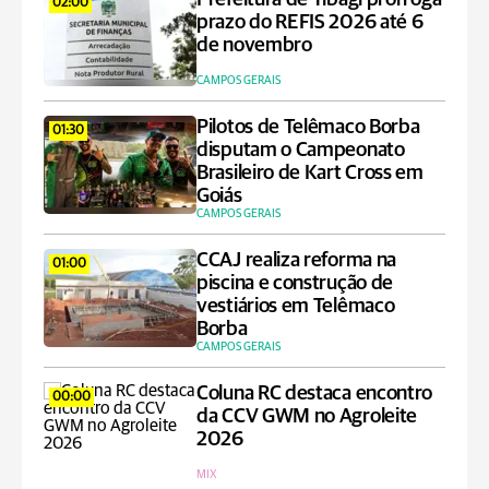
02:00
prazo do REFIS 2026 até 6
de novembro
CAMPOS GERAIS
Pilotos de Telêmaco Borba
01:30
disputam o Campeonato
Brasileiro de Kart Cross em
Goiás
CAMPOS GERAIS
CCAJ realiza reforma na
01:00
piscina e construção de
vestiários em Telêmaco
Borba
CAMPOS GERAIS
Coluna RC destaca encontro
00:00
da CCV GWM no Agroleite
2026
MIX