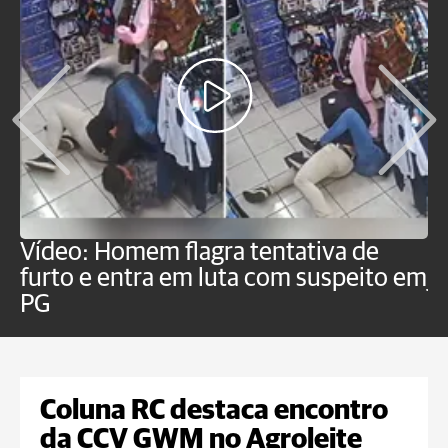
Vídeo: Homem flagra tentativa de
B
furto e entra em luta com suspeito em
j
PG
Coluna RC destaca encontro
da CCV GWM no Agroleite