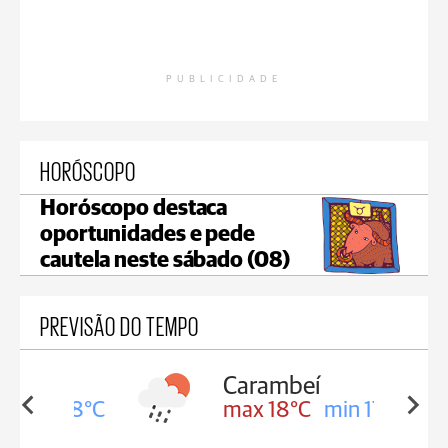
PUBLICIDADE
HORÓSCOPO
Horóscopo destaca
oportunidades e pede
cautela neste sábado (08)
PREVISÃO DO TEMPO
Carambeí
in 18°C
max 18°C
min 17°C