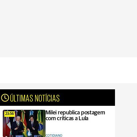
ÚLTIMAS NOTÍCIAS
Milei republica postagem
23:56
com críticas a Lula
COTIDIANO