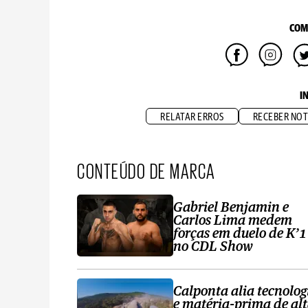
COM
I
RELATAR ERROS
RECEBER NOT
CONTEÚDO DE MARCA
Gabriel Benjamin e
Carlos Lima medem
forças em duelo de K’1
no CDL Show
Calponta alia tecnolog
e matéria-prima de al