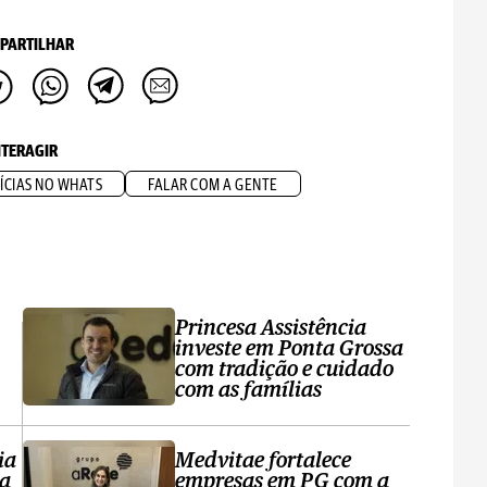
PARTILHAR
NTERAGIR
ÍCIAS NO WHATS
FALAR COM A GENTE
Princesa Assistência
investe em Ponta Grossa
com tradição e cuidado
com as famílias
ia
Medvitae fortalece
ta
empresas em PG com a