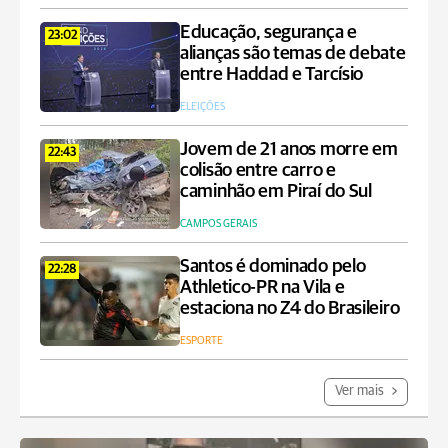
Educação, segurança e
23:02
alianças são temas de debate
entre Haddad e Tarcísio
ELEIÇÕES
Jovem de 21 anos morre em
22:43
colisão entre carro e
caminhão em Piraí do Sul
CAMPOS GERAIS
Santos é dominado pelo
22:28
Athletico-PR na Vila e
estaciona no Z4 do Brasileiro
ESPORTE
Ver mais