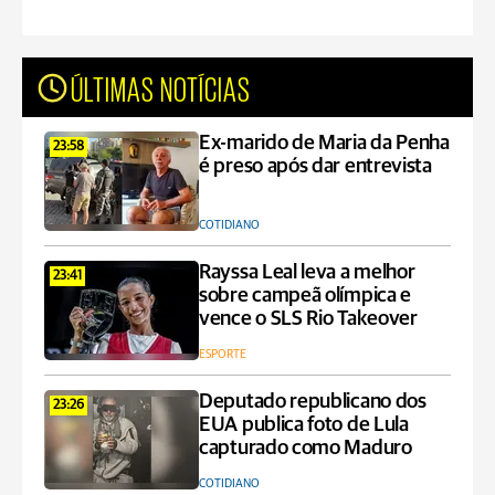
ÚLTIMAS NOTÍCIAS
Ex-marido de Maria da Penha
23:58
é preso após dar entrevista
COTIDIANO
Rayssa Leal leva a melhor
23:41
sobre campeã olímpica e
vence o SLS Rio Takeover
ESPORTE
Deputado republicano dos
23:26
EUA publica foto de Lula
capturado como Maduro
COTIDIANO