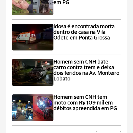
em PG
Idosa é encontrada morta
dentro de casa na Vila
Odete em Ponta Grossa
Homem sem CNH bate
carro contra trem e deixa
dois feridos na Av. Monteiro
Lobato
Homem sem CNH tem
moto com R$ 109 mil em
débitos apreendida em PG