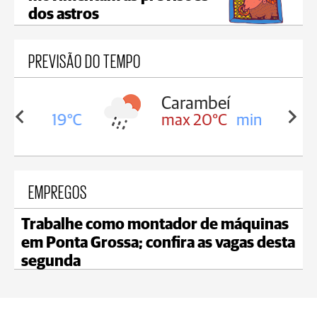
dos astros
PREVISÃO DO TEMPO
Carambeí
in 19°C
max 20°C
min 19°C
EMPREGOS
Trabalhe como montador de máquinas
em Ponta Grossa; confira as vagas desta
segunda