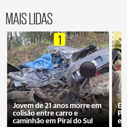
MAIS LIDAS
1
Jovem de 21 anos morre em
Ex
colisão entre carro e
Pe
caminhão em Piraí do Sul
en