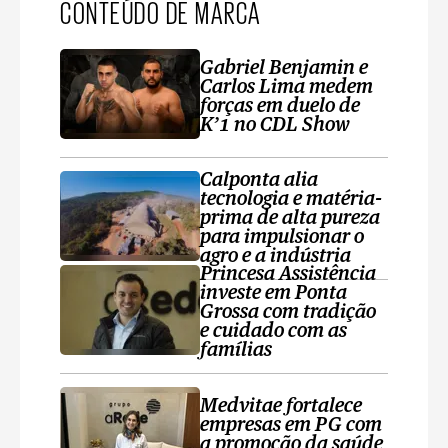
CONTEÚDO DE MARCA
Gabriel Benjamin e
Carlos Lima medem
forças em duelo de
K’1 no CDL Show
Calponta alia
tecnologia e matéria-
prima de alta pureza
para impulsionar o
agro e a indústria
Princesa Assistência
investe em Ponta
Grossa com tradição
e cuidado com as
famílias
Medvitae fortalece
empresas em PG com
a promoção da saúde