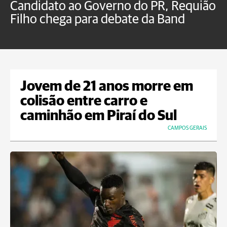
Candidato ao Governo do PR, Requião
S
Filho chega para debate da Band
p
B
Jovem de 21 anos morre em
colisão entre carro e
caminhão em Piraí do Sul
CAMPOS GERAIS