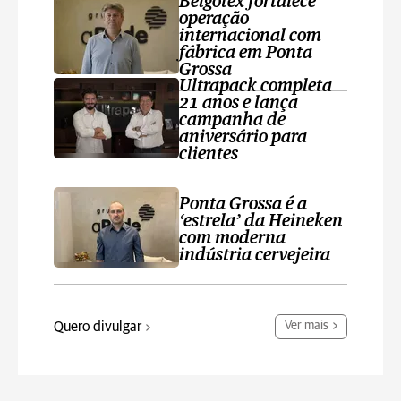
Belgotex fortalece
operação
internacional com
fábrica em Ponta
Grossa
Ultrapack completa
21 anos e lança
campanha de
aniversário para
clientes
Ponta Grossa é a
‘estrela’ da Heineken
com moderna
indústria cervejeira
Quero divulgar
Ver mais