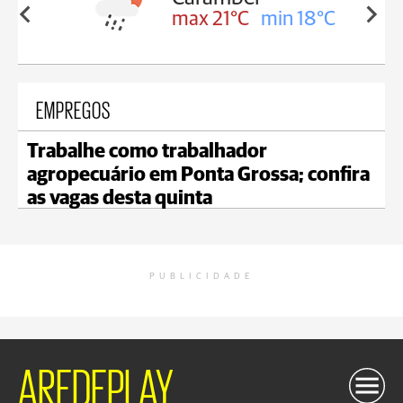
in 18°C
max 21°C
min 18°C
EMPREGOS
Trabalhe como trabalhador
agropecuário em Ponta Grossa; confira
as vagas desta quinta
PUBLICIDADE
AREDEPLAY