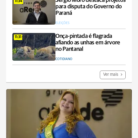
Sergio Moro destaca projetos
11:34
para disputa do Governo do
Paraná
ELEIÇÕES
Onça-pintada é flagrada
11:31
afiando as unhas em árvore
no Pantanal
COTIDIANO
Ver mais