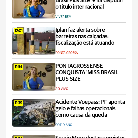
Brasil Plus Size’ e irá disputar
o título internacional
VIVER BEM
Iplan faz alerta sobre
12:01
barreiras nas calçadas:
fiscalização está atuando
PONTA GROSSA
PONTAGROSSENSE
11:54
CONQUISTA 'MISS BRASIL
PLUS SIZE'
AO VIVO
Acidente Voepass: PF aponta
11:39
gelo e falhas operacionais
como causa da queda
COTIDIANO