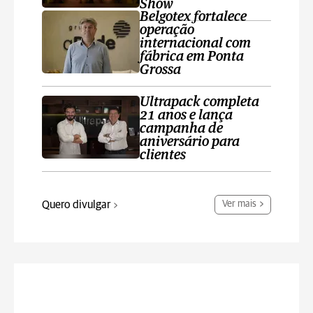
Show
Belgotex fortalece
operação
internacional com
fábrica em Ponta
Grossa
Ultrapack completa
21 anos e lança
campanha de
aniversário para
clientes
Quero divulgar
Ver mais