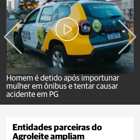
Homem é detido após importunar
P
mulher em ônibus e tentar causar
p
acidente em PG
Entidades parceiras do
Agroleite ampliam