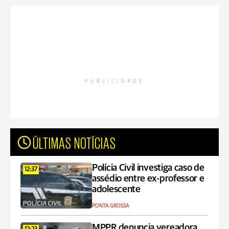
PUBLICIDADE
ÚLTIMAS NOTÍCIAS
Polícia Civil investiga caso de
12:37
assédio entre ex-professor e
adolescente
PONTA GROSSA
MPPR denuncia vereadora