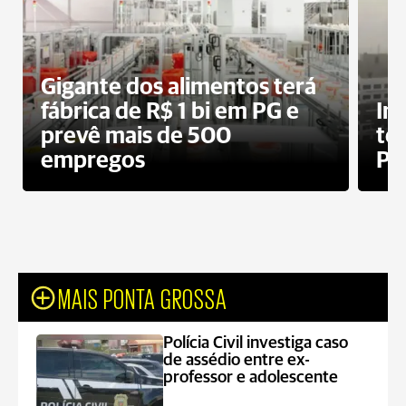
Gigante dos alimentos terá
fábrica de R$ 1 bi em PG e
In
prevê mais de 500
te
empregos
Po
MAIS PONTA GROSSA
Polícia Civil investiga caso
de assédio entre ex-
professor e adolescente