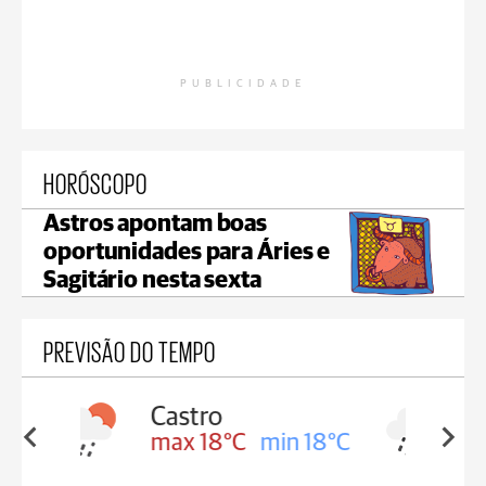
PUBLICIDADE
HORÓSCOPO
Astros apontam boas
oportunidades para Áries e
Sagitário nesta sexta
PREVISÃO DO TEMPO
Carambeí
in 18°C
max 18°C
min 17°C