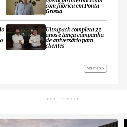
a
operação internacional
com fábrica em Ponta
Grossa
do
Ultrapack completa 21
anos e lança campanha
no
de aniversário para
clientes
Ver mais
PUBLICIDADE