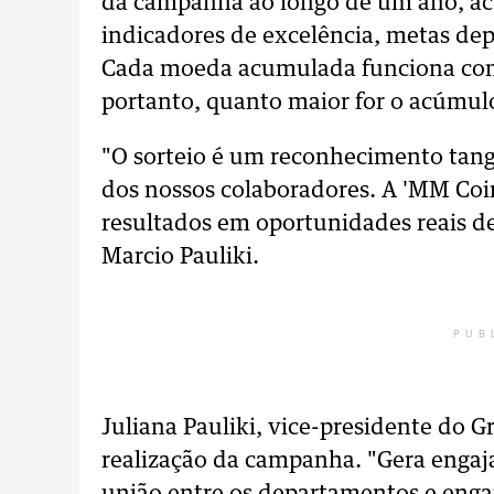
da campanha ao longo de um ano, a
indicadores de excelência, metas d
Cada moeda acumulada funciona como 
portanto, quanto maior for o acúmul
"O sorteio é um reconhecimento tang
dos nossos colaboradores. A 'MM Coi
resultados em oportunidades reais d
Marcio Pauliki.
PUB
Juliana Pauliki, vice-presidente do 
realização da campanha. "G
era enga