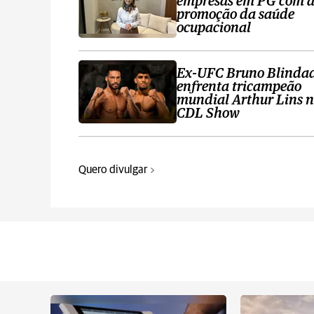
empresas em PG com 
promoção da saúde
ocupacional
Ex-UFC Bruno Blinda
enfrenta tricampeão
mundial Arthur Lins 
CDL Show
Quero divulgar