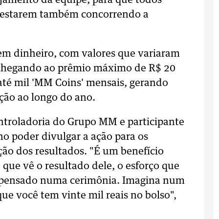
jamento da equipe, para que todos
e estarem também concorrendo a
em dinheiro, com valores que variaram
 chegando ao prêmio máximo de R$ 20
té mil 'MM Coins' mensais, gerando
ção ao longo do ano.
ontroladoria do Grupo MM e participante
 poder divulgar a ação para os
ão dos resultados. "É
um benefício
que vê o resultado dele, o esforço que
mpensado numa cerimônia.
Imagina num
ue você tem vinte mil reais no bolso",