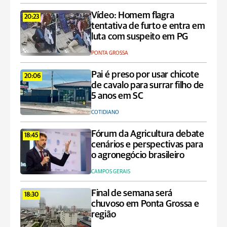
Vídeo: Homem flagra
20:23
tentativa de furto e entra em
luta com suspeito em PG
PONTA GROSSA
Pai é preso por usar chicote
20:06
de cavalo para surrar filho de
5 anos em SC
COTIDIANO
Fórum da Agricultura debate
18:45
cenários e perspectivas para
o agronegócio brasileiro
CAMPOS GERAIS
Final de semana será
18:30
chuvoso em Ponta Grossa e
região