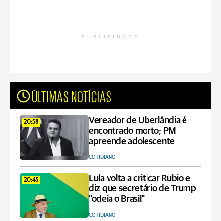
PUBLICIDADE
ÚLTIMAS NOTÍCIAS
Vereador de Uberlândia é
20:58
encontrado morto; PM
apreende adolescente
COTIDIANO
Lula volta a criticar Rubio e
20:45
diz que secretário de Trump
"odeia o Brasil"
COTIDIANO