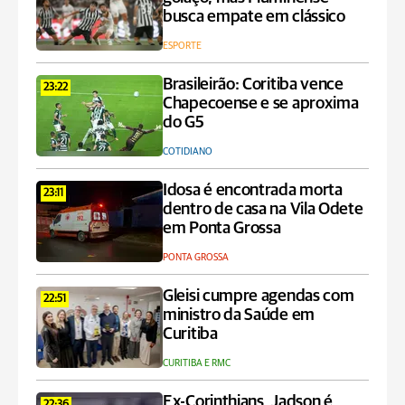
busca empate em clássico
ESPORTE
Brasileirão: Coritiba vence
23:22
Chapecoense e se aproxima
do G5
COTIDIANO
Idosa é encontrada morta
23:11
dentro de casa na Vila Odete
em Ponta Grossa
PONTA GROSSA
Gleisi cumpre agendas com
22:51
ministro da Saúde em
Curitiba
CURITIBA E RMC
Ex-Corinthians, Jadson é