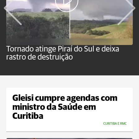
Tornado atinge Piraí do Sul e deixa
H
rastro de destruição
C
m
Gleisi cumpre agendas com
ministro da Saúde em
Curitiba
CURITIBA E RMC