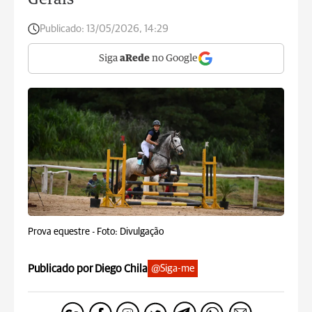
Gerais
Publicado:
13/05/2026, 14:29
Siga
aRede
no Google
Prova equestre -
Foto: Divulgação
Publicado por Diego Chila
@Siga-me