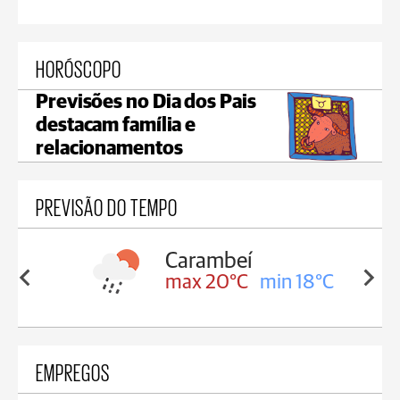
HORÓSCOPO
Previsões no Dia dos Pais
destacam família e
relacionamentos
PREVISÃO DO TEMPO
Carambeí
in 18°C
max 20°C
min 18°C
EMPREGOS