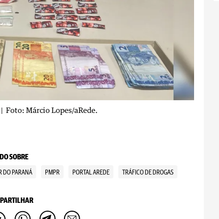
| Foto: Márcio Lopes/aRede.
DO SOBRE
AR DO PARANÁ
PMPR
PORTAL AREDE
TRÁFICO DE DROGAS
PARTILHAR