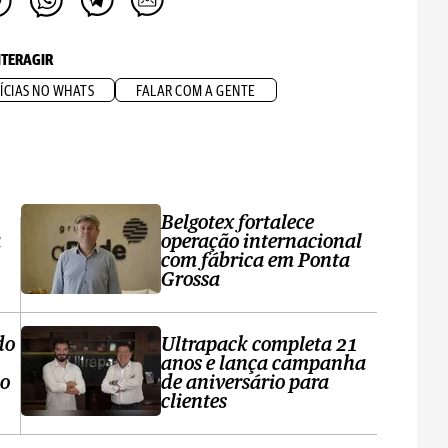
NTERAGIR
ÍCIAS NO WHATS
FALAR COM A GENTE
Belgotex fortalece
a
operação internacional
com fábrica em Ponta
Grossa
do
Ultrapack completa 21
anos e lança campanha
no
de aniversário para
clientes