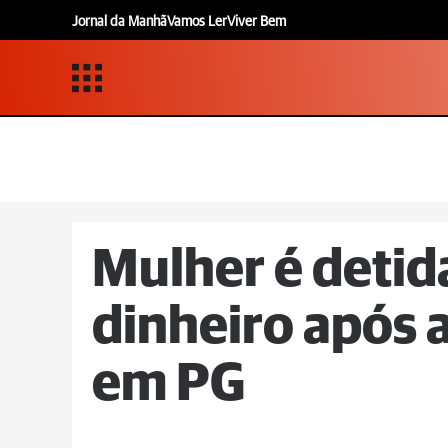
Jornal da Manhã
Vamos Ler
Viver Bem
Mulher é detid
dinheiro após 
em PG