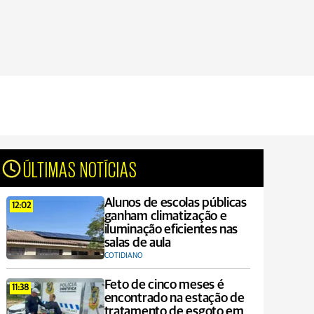
ÚLTIMAS NOTÍCIAS
Alunos de escolas públicas
12:02
ganham climatização e
iluminação eficientes nas
salas de aula
COTIDIANO
Feto de cinco meses é
11:38
encontrado na estação de
tratamento de esgoto em