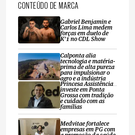
CONTEÚDO DE MARCA
Gabriel Benjamin e
Carlos Lima medem
forças em duelo de
K’1 no CDL Show
Calponta alia
tecnologia e matéria-
prima de alta pureza
para impulsionar o
agro e a indústria
Princesa Assistência
investe em Ponta
Grossa com tradição
e cuidado com as
famílias
Medvitae fortalece
empresas em PG com