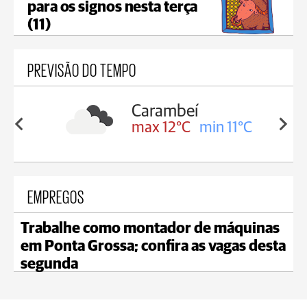
para os signos nesta terça
(11)
PREVISÃO DO TEMPO
Carambeí
in 12°C
max 12°C
min 11°C
EMPREGOS
Trabalhe como montador de máquinas
em Ponta Grossa; confira as vagas desta
segunda