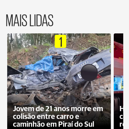
MAIS LIDAS
1
Jovem de 21 anos morre em
Ho
colisão entre carro e
ca
caminhão em Piraí do Sul
ro