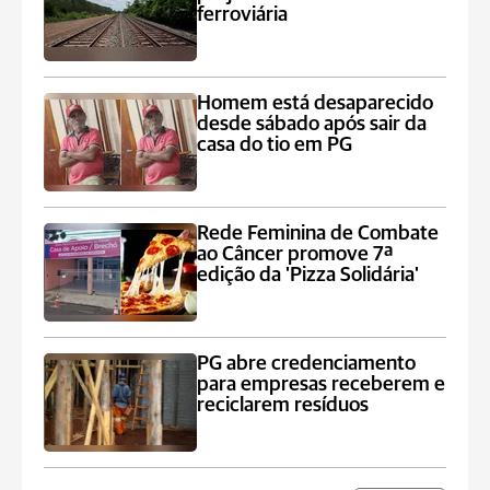
ferroviária
Homem está desaparecido
desde sábado após sair da
casa do tio em PG
Rede Feminina de Combate
ao Câncer promove 7ª
edição da 'Pizza Solidária'
PG abre credenciamento
para empresas receberem e
reciclarem resíduos