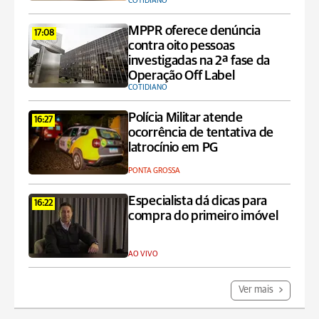
COTIDIANO
MPPR oferece denúncia
17:08
contra oito pessoas
investigadas na 2ª fase da
Operação Off Label
COTIDIANO
Polícia Militar atende
16:27
ocorrência de tentativa de
latrocínio em PG
PONTA GROSSA
Especialista dá dicas para
16:22
compra do primeiro imóvel
AO VIVO
Ver mais