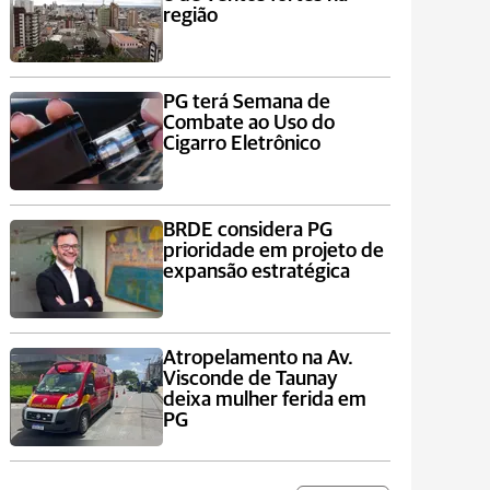
região
PG terá Semana de
Combate ao Uso do
Cigarro Eletrônico
BRDE considera PG
prioridade em projeto de
expansão estratégica
Atropelamento na Av.
Visconde de Taunay
deixa mulher ferida em
PG