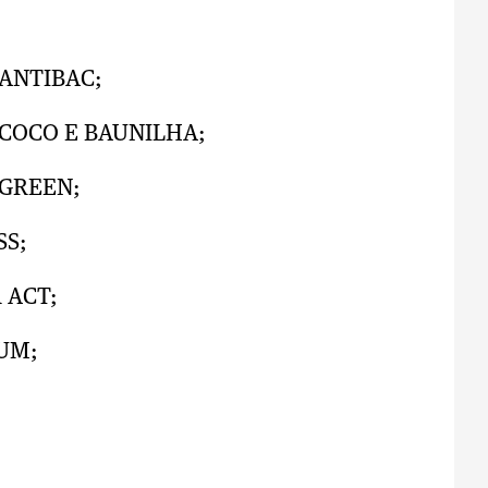
 ANTIBAC;
 COCO E BAUNILHA;
 GREEN;
SS;
 ACT;
UM;