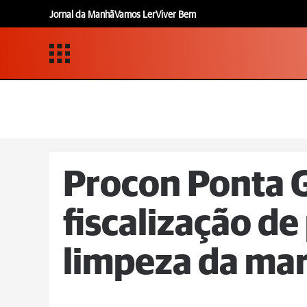
Jornal da Manhã
Vamos Ler
Viver Bem
Procon Ponta G
fiscalização d
limpeza da ma