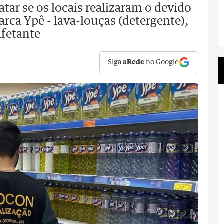
ar se os locais realizaram o devido
ca Ypê - lava-louças (detergente),
nfetante
Siga
aRede
no Google