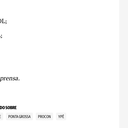
OL;
;
prensa.
DO SOBRE
E
PONTA GROSSA
PROCON
YPÊ