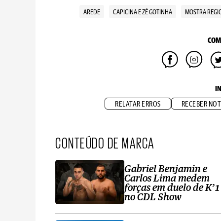
AREDE
CAPICINA E ZÉ GOTINHA
MOSTRA REGIO
COM
I
RELATAR ERROS
RECEBER NOT
CONTEÚDO DE MARCA
Gabriel Benjamin e
Carlos Lima medem
forças em duelo de K’1
no CDL Show