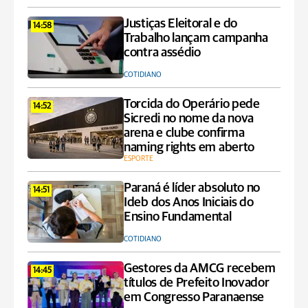
Justiças Eleitoral e do
14:58
Trabalho lançam campanha
contra assédio
COTIDIANO
Torcida do Operário pede
14:52
Sicredi no nome da nova
arena e clube confirma
naming rights em aberto
ESPORTE
Paraná é líder absoluto no
14:51
Ideb dos Anos Iniciais do
Ensino Fundamental
COTIDIANO
Gestores da AMCG recebem
14:45
títulos de Prefeito Inovador
em Congresso Paranaense