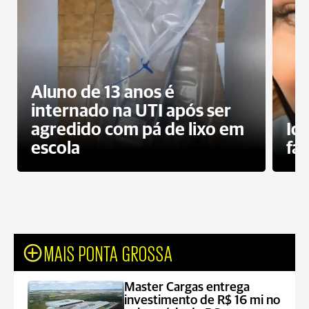
Aluno de 13 anos é
internado na UTI após ser
agredido com pá de lixo em
Id
escola
fa
MAIS PONTA GROSSA
Master Cargas entrega
investimento de R$ 16 mi no