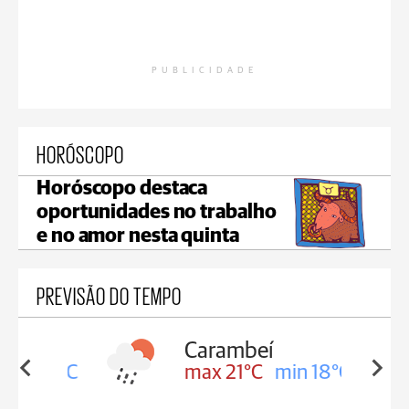
PUBLICIDADE
HORÓSCOPO
Horóscopo destaca
oportunidades no trabalho
e no amor nesta quinta
PREVISÃO DO TEMPO
Carambeí
in 18°C
max 21°C
min 18°C