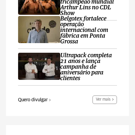
tricampeão mundial
Arthur Lins no CDL
Show
Belgotex fortalece
operação
internacional com
fábrica em Ponta
Grossa
Ultrapack completa
21 anos e lança
campanha de
aniversário para
clientes
Quero divulgar
Ver mais