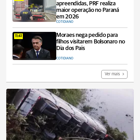
apreendidas, PRF realiza
maior operação no Paraná
em 2026
COTIDIANO
Moraes nega pedido para
11:41
filhos visitarem Bolsonaro no
Dia dos Pais
COTIDIANO
Ver mais