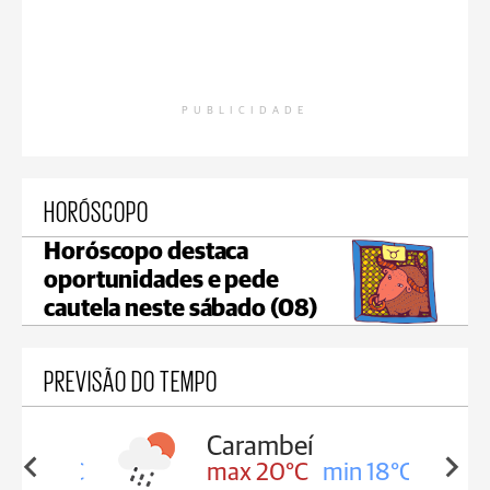
PUBLICIDADE
HORÓSCOPO
Horóscopo destaca
oportunidades e pede
cautela neste sábado (08)
PREVISÃO DO TEMPO
Carambeí
in 18°C
max 20°C
min 18°C