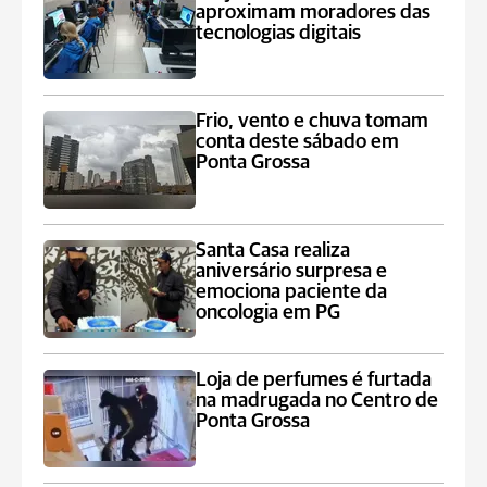
aproximam moradores das
tecnologias digitais
Frio, vento e chuva tomam
conta deste sábado em
Ponta Grossa
Santa Casa realiza
aniversário surpresa e
emociona paciente da
oncologia em PG
Loja de perfumes é furtada
na madrugada no Centro de
Ponta Grossa