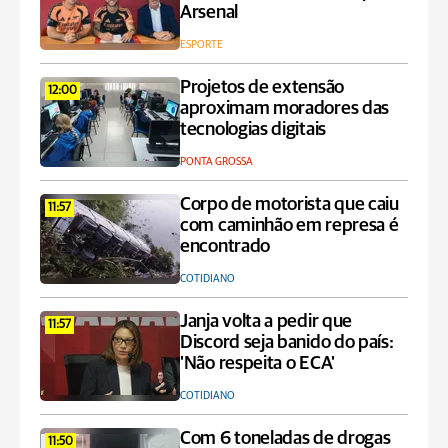
Arsenal
ESPORTE
Projetos de extensão
12:00
aproximam moradores das
tecnologias digitais
PONTA GROSSA
Corpo de motorista que caiu
11:57
com caminhão em represa é
encontrado
COTIDIANO
Janja volta a pedir que
11:57
Discord seja banido do país:
'Não respeita o ECA'
COTIDIANO
Com 6 toneladas de drogas
11:50