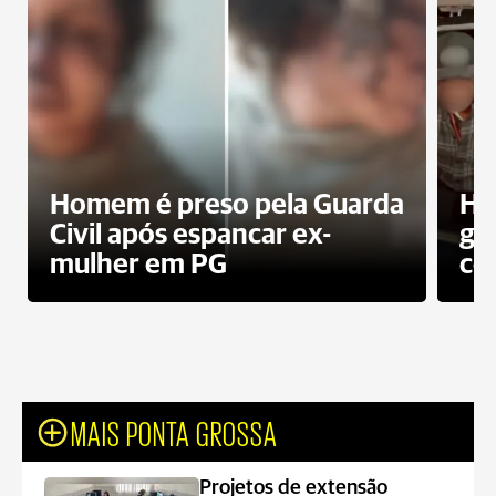
Homem é preso pela Guarda
Ho
Civil após espancar ex-
gr
mulher em PG
co
MAIS PONTA GROSSA
Projetos de extensão