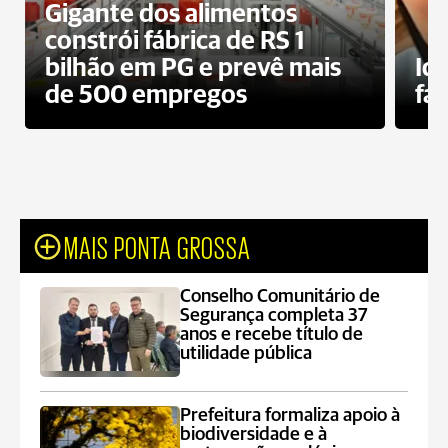
Gigante dos alimentos
constrói fábrica de RS 1
bilhão em PG e prevê mais
Id
de 500 empregos
fa
MAIS PONTA GROSSA
Conselho Comunitário de
Segurança completa 37
anos e recebe título de
utilidade pública
Prefeitura formaliza apoio à
biodiversidade e à