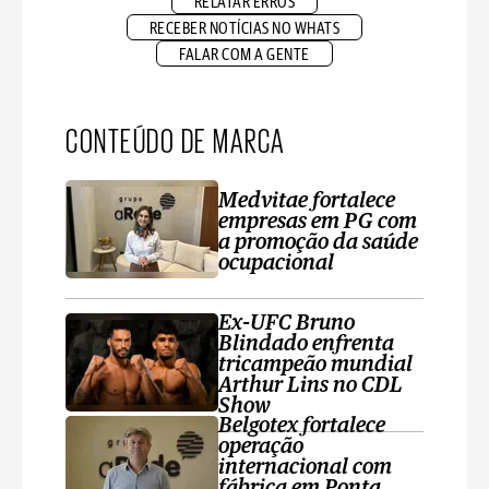
RELATAR ERROS
RECEBER NOTÍCIAS NO WHATS
FALAR COM A GENTE
CONTEÚDO DE MARCA
Medvitae fortalece
empresas em PG com
a promoção da saúde
ocupacional
Ex-UFC Bruno
Blindado enfrenta
tricampeão mundial
Arthur Lins no CDL
Show
Belgotex fortalece
operação
internacional com
fábrica em Ponta