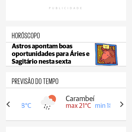
PUBLICIDADE
HORÓSCOPO
Astros apontam boas
oportunidades para Áries e
Sagitário nesta sexta
PREVISÃO DO TEMPO
Carambeí
in 18°C
max 21°C
min 18°C