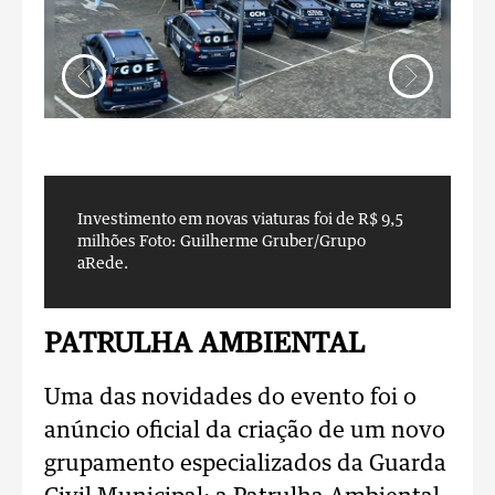
Investimento em novas viaturas foi de R$ 9,5
I
milhões
Foto: Guilherme Gruber/Grupo
m
aRede.
a
PATRULHA AMBIENTAL
Uma das novidades do evento foi o
anúncio oficial da criação de um novo
grupamento especializados da Guarda