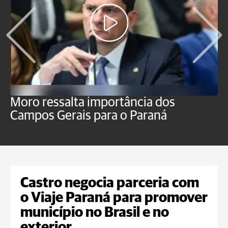
Moro ressalta importância dos
E
Campos Gerais para o Paraná
m
Castro negocia parceria com
o Viaje Paraná para promover
município no Brasil e no
exterior