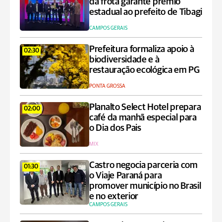
da frota garante prêmio
estadual ao prefeito de Tibagi
CAMPOS GERAIS
Prefeitura formaliza apoio à
02:30
biodiversidade e à
restauração ecológica em PG
PONTA GROSSA
Planalto Select Hotel prepara
02:00
café da manhã especial para
o Dia dos Pais
MIX
Castro negocia parceria com
01:30
o Viaje Paraná para
promover município no Brasil
e no exterior
CAMPOS GERAIS