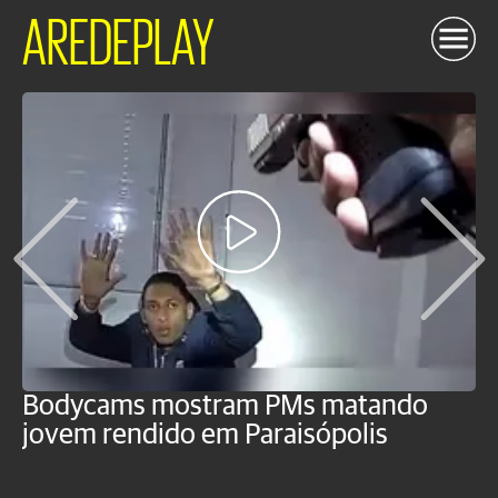
AREDEPLAY
Bodycams mostram PMs matando
P
jovem rendido em Paraisópolis
c
f