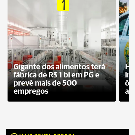
1
Gigante dos alimentos terá
Ho
fábrica de R$ 1 bi em PG e
im
prevê mais de 500
ôn
empregos
ac