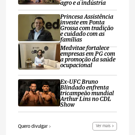
agro e a indústria
Princesa Assistência
investe em Ponta
Grossa com tradição
e cuidado com as
famílias
Medvitae fortalece
empresas em PG com
a promoção da saúde
ocupacional
Ex-UFC Bruno
Blindado enfrenta
tricampeão mundial
Arthur Lins no CDL
Show
Quero divulgar
Ver mais