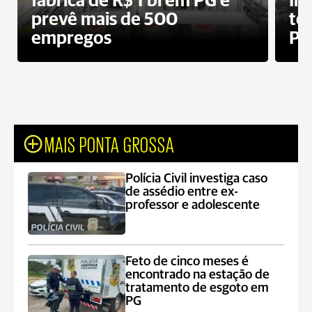
fábrica de R$ 1 bi em PG e
In
prevê mais de 500
te
empregos
Po
MAIS PONTA GROSSA
Polícia Civil investiga caso
de assédio entre ex-
professor e adolescente
Feto de cinco meses é
encontrado na estação de
tratamento de esgoto em
PG