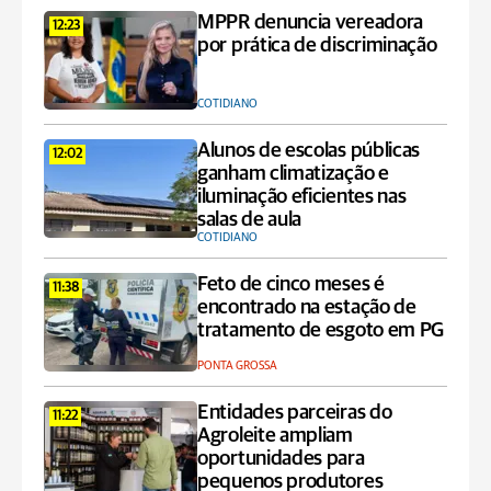
MPPR denuncia vereadora
12:23
por prática de discriminação
COTIDIANO
Alunos de escolas públicas
12:02
ganham climatização e
iluminação eficientes nas
salas de aula
COTIDIANO
Feto de cinco meses é
11:38
encontrado na estação de
tratamento de esgoto em PG
PONTA GROSSA
Entidades parceiras do
11:22
Agroleite ampliam
oportunidades para
pequenos produtores