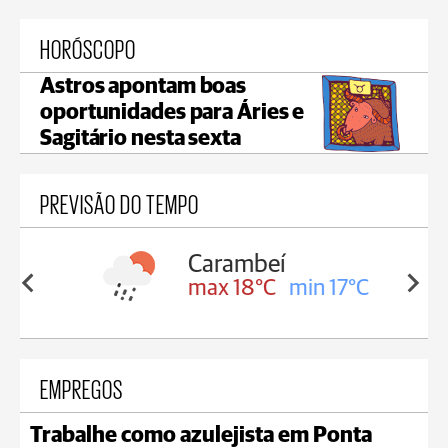
HORÓSCOPO
Astros apontam boas
oportunidades para Áries e
Sagitário nesta sexta
PREVISÃO DO TEMPO
Carambeí
in 18°C
max 18°C
min 17°C
EMPREGOS
Trabalhe como azulejista em Ponta