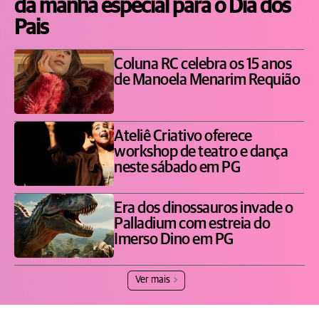
da manhã especial para o Dia dos
Pais
Coluna RC celebra os 15 anos
de Manoela Menarim Requião
Ateliê Criativo oferece
workshop de teatro e dança
neste sábado em PG
Era dos dinossauros invade o
Palladium com estreia do
Imerso Dino em PG
Ver mais