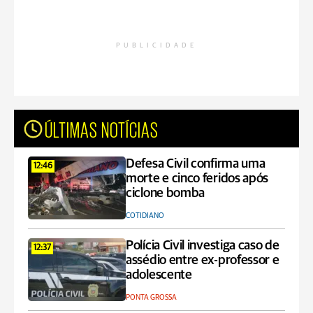
PUBLICIDADE
ÚLTIMAS NOTÍCIAS
Defesa Civil confirma uma
12:46
morte e cinco feridos após
ciclone bomba
COTIDIANO
Polícia Civil investiga caso de
12:37
assédio entre ex-professor e
adolescente
PONTA GROSSA