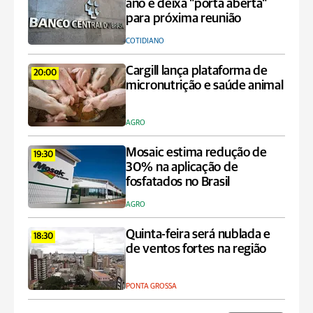
ano e deixa "porta aberta"
para próxima reunião
COTIDIANO
Cargill lança plataforma de
20:00
micronutrição e saúde animal
AGRO
Mosaic estima redução de
19:30
30% na aplicação de
fosfatados no Brasil
AGRO
Quinta-feira será nublada e
18:30
de ventos fortes na região
PONTA GROSSA