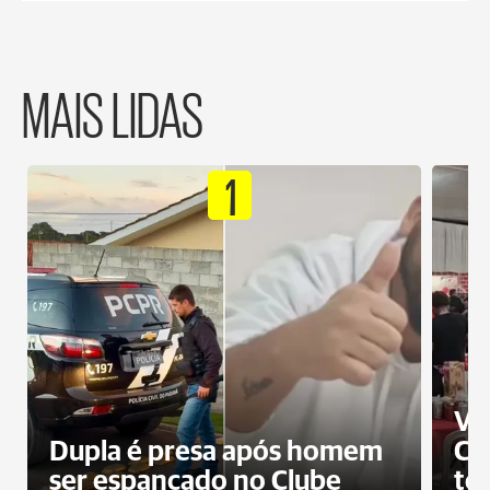
MAIS LIDAS
1
Ví
Dupla é presa após homem
Cl
ser espancado no Clube
te