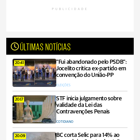
PUBLICIDADE
ÚLTIMAS NOTÍCIAS
"Fui abandonado pelo PSDB":
20:41
Jocelito critica ex-partido em
convenção do União-PP
ELEIÇÕES
STF inicia julgamento sobre
20:17
validade da Lei das
Contravenções Penais
COTIDIANO
BC corta Selic para 14% ao
20:09