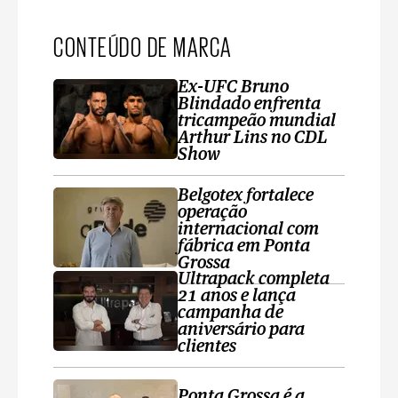
CONTEÚDO DE MARCA
Ex-UFC Bruno
Blindado enfrenta
tricampeão mundial
Arthur Lins no CDL
Show
Belgotex fortalece
operação
internacional com
fábrica em Ponta
Grossa
Ultrapack completa
21 anos e lança
campanha de
aniversário para
clientes
Ponta Grossa é a