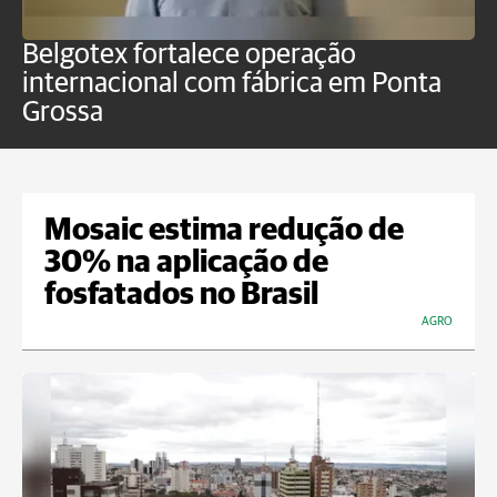
Belgotex fortalece operação
J
internacional com fábrica em Ponta
a
Grossa
Mosaic estima redução de
30% na aplicação de
fosfatados no Brasil
AGRO