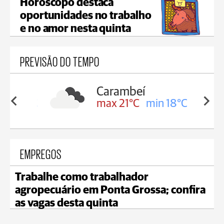
Horóscopo destaca
oportunidades no trabalho
e no amor nesta quinta
PREVISÃO DO TEMPO
Carambeí
in 19°C
max 21°C
min 18°C
EMPREGOS
Trabalhe como trabalhador
agropecuário em Ponta Grossa; confira
as vagas desta quinta