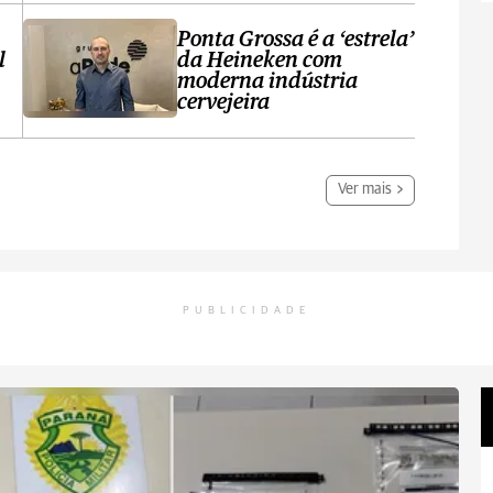
Ponta Grossa é a ‘estrela’
l
da Heineken com
moderna indústria
cervejeira
Ver mais
PUBLICIDADE