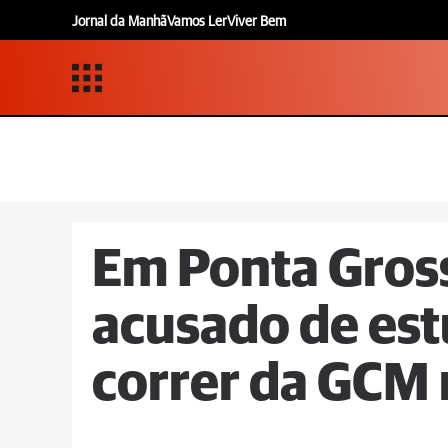
Jornal da Manhã
Vamos Ler
Viver Bem
Em Ponta Gro
acusado de est
correr da GCM 