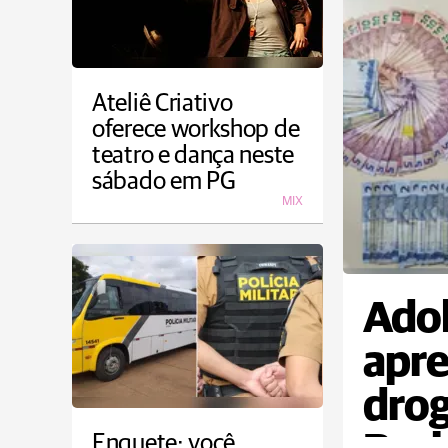
Ateliê Criativo
oferece workshop de
teatro e dança neste
sábado em PG
MIX
Adol
apre
dro
Enquete: você