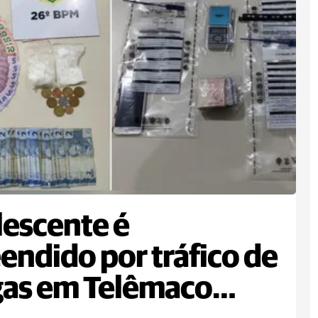
escente é
endido por tráfico de
gas em Telêmaco