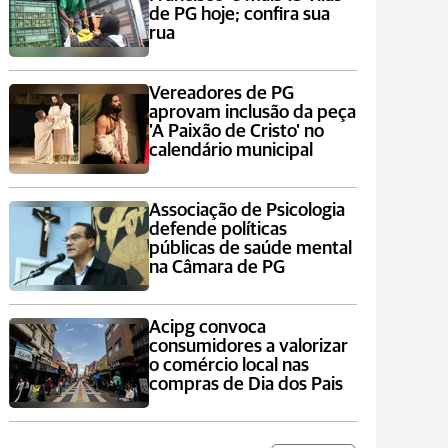
de PG hoje; confira sua
rua
Vereadores de PG
aprovam inclusão da peça
'A Paixão de Cristo' no
calendário municipal
Associação de Psicologia
defende políticas
públicas de saúde mental
na Câmara de PG
Acipg convoca
consumidores a valorizar
o comércio local nas
compras de Dia dos Pais