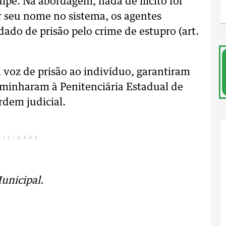
pe. Na abordagem, nada de ilícito foi
r seu nome no sistema, os agentes
do de prisão pelo crime de estupro (art.
 voz de prisão ao indivíduo, garantiram
caminharam à Penitenciária Estadual de
dem judicial.
LICIDADE
Municipal.