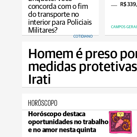
Bor
R$ 339
concorda com o fim
do transporte no
interior para Policiais
CAMPOS GERAI
Militares?
COTIDIANO
Homem é preso por
medidas protetivas
Irati
HORÓSCOPO
Horóscopo destaca
Ponta Grossa
oportunidades no trabalho
max 21°C
min 18°C
e no amor nesta quinta