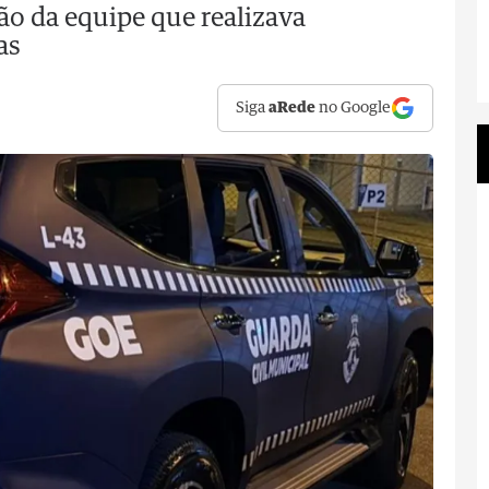
ão da equipe que realizava
as
Siga
aRede
no Google