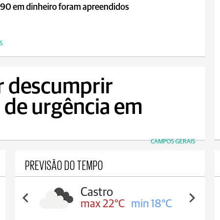
ba
,90 em dinheiro foram apreendidos
S
 descumprir
 de urgência em
CAMPOS GERAIS
PREVISÃO DO TEMPO
Castro
max 22°C
min 18°C