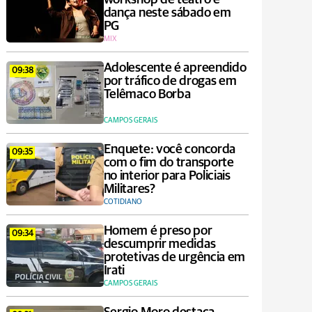
dança neste sábado em
PG
MIX
Adolescente é apreendido
09:38
por tráfico de drogas em
Telêmaco Borba
CAMPOS GERAIS
Enquete: você concorda
09:35
com o fim do transporte
no interior para Policiais
Militares?
COTIDIANO
Homem é preso por
09:34
descumprir medidas
protetivas de urgência em
Irati
CAMPOS GERAIS