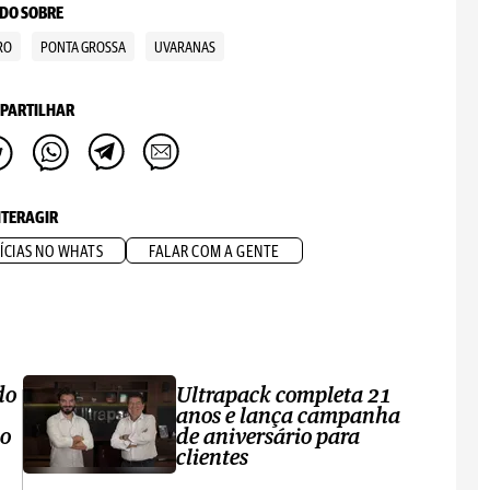
DO SOBRE
RO
PONTA GROSSA
UVARANAS
PARTILHAR
NTERAGIR
ÍCIAS NO WHATS
FALAR COM A GENTE
do
Ultrapack completa 21
anos e lança campanha
no
de aniversário para
clientes