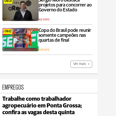
Sergio Moro destaca
09:31
projetos para concorrer ao
Governo do Estado
AO VIVO
Copa do Brasil pode reunir
09:12
somente campeões nas
quartas de final
ESPORTE
Ver mais
EMPREGOS
Trabalhe como trabalhador
Carambeí
agropecuário em Ponta Grossa;
max 21°C
min 18°C
confira as vagas desta quinta