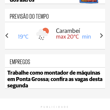
dos astros
PREVISÃO DO TEMPO
Carambeí
in 19°C
max 20°C
min 19°C
EMPREGOS
Trabalhe como montador de máquinas
em Ponta Grossa; confira as vagas desta
segunda
PUBLICIDADE