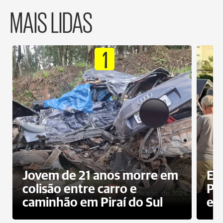
MAIS LIDAS
1
Jovem de 21 anos morre em
Ex
colisão entre carro e
Pe
caminhão em Piraí do Sul
en