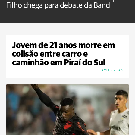
Filho chega para debate da Band
p
B
Jovem de 21 anos morre em
colisão entre carro e
caminhão em Piraí do Sul
CAMPOS GERAIS