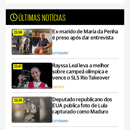
ÚLTIMAS NOTÍCIAS
Ex-marido de Maria da Penha
23:58
é preso após dar entrevista
COTIDIANO
Rayssa Leal leva a melhor
23:41
sobre campeã olímpica e
vence o SLS Rio Takeover
ESPORTE
Deputado republicano dos
23:26
EUA publica foto de Lula
capturado como Maduro
COTIDIANO