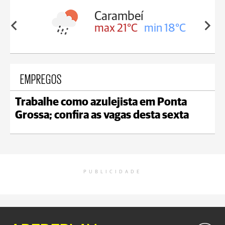
Carambeí
in 18°C
max 21°C
min 18°C
EMPREGOS
Trabalhe como azulejista em Ponta
Grossa; confira as vagas desta sexta
PUBLICIDADE