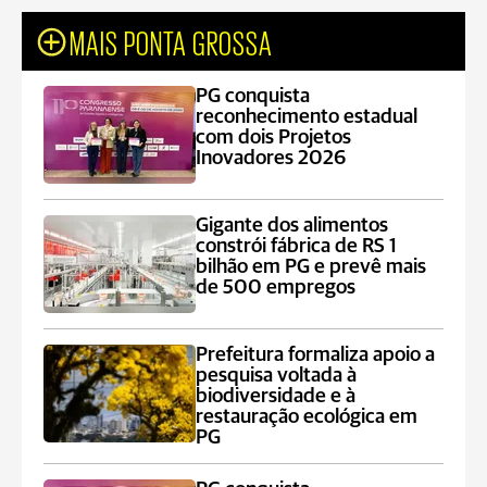
MAIS PONTA GROSSA
PG conquista
reconhecimento estadual
com dois Projetos
Inovadores 2026
Gigante dos alimentos
constrói fábrica de RS 1
bilhão em PG e prevê mais
de 500 empregos
Prefeitura formaliza apoio a
pesquisa voltada à
biodiversidade e à
restauração ecológica em
PG