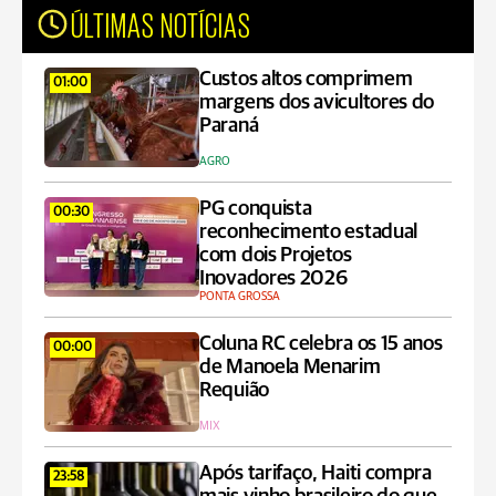
ÚLTIMAS NOTÍCIAS
Custos altos comprimem
01:00
margens dos avicultores do
Paraná
AGRO
PG conquista
00:30
reconhecimento estadual
com dois Projetos
Inovadores 2026
PONTA GROSSA
Coluna RC celebra os 15 anos
00:00
de Manoela Menarim
Requião
MIX
Após tarifaço, Haiti compra
23:58