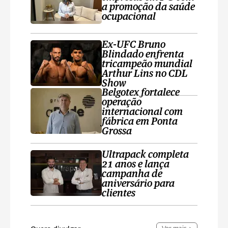
a promoção da saúde
ocupacional
Ex-UFC Bruno
Blindado enfrenta
tricampeão mundial
Arthur Lins no CDL
Show
Belgotex fortalece
operação
internacional com
fábrica em Ponta
Grossa
Ultrapack completa
21 anos e lança
campanha de
aniversário para
clientes