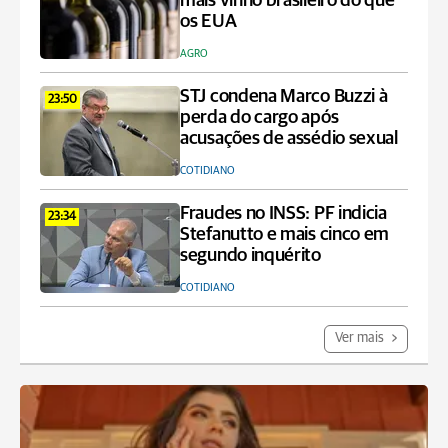
mais vinho brasileiro do que
os EUA
AGRO
STJ condena Marco Buzzi à
23:50
perda do cargo após
acusações de assédio sexual
COTIDIANO
Fraudes no INSS: PF indicia
23:34
Stefanutto e mais cinco em
segundo inquérito
COTIDIANO
Ver mais