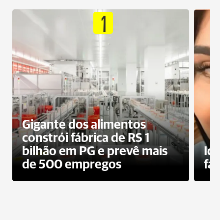
1
Gigante dos alimentos
constrói fábrica de RS 1
bilhão em PG e prevê mais
Id
de 500 empregos
fa