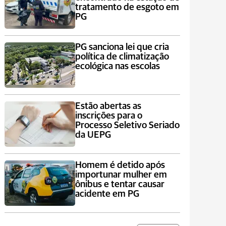
tratamento de esgoto em
PG
PG sanciona lei que cria
política de climatização
ecológica nas escolas
Estão abertas as
inscrições para o
Processo Seletivo Seriado
da UEPG
Homem é detido após
importunar mulher em
ônibus e tentar causar
acidente em PG