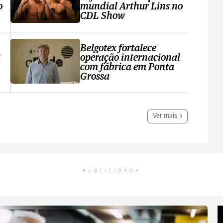
o
mundial Arthur Lins no
CDL Show
Belgotex fortalece
a
operação internacional
com fábrica em Ponta
Grossa
Ver mais
PUBLICIDADE