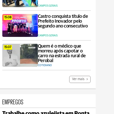
CAMPOS GERAIS
Castro conquista título de
15:08
Prefeito Inovador pelo
segundo ano consecutivo
CAMPOS GERAIS
Quem é o médico que
15:07
morreu após capotar o
carro na estrada rural de
Perobal
COTIDIANO
Ver mais
EMPREGOS
Trabalhe como azulejista em Ponta