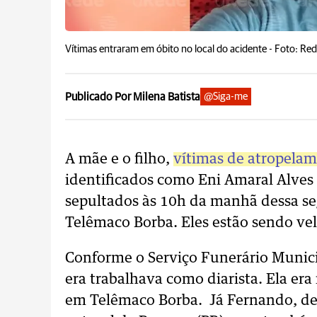
Vítimas entraram em óbito no local do acidente -
Foto: Red
Publicado Por Milena Batista
@Siga-me
A mãe e o filho,
vítimas de atropela
identificados como Eni Amaral Alves
sepultados às 10h da manhã dessa seg
Telêmaco Borba. Eles estão sendo ve
Conforme o Serviço Funerário Municip
era trabalhava como diarista. Ela era
em Telêmaco Borba. Já Fernando, de 