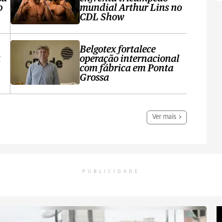
o
mundial Arthur Lins no
CDL Show
Belgotex fortalece
a
operação internacional
com fábrica em Ponta
Grossa
Ver mais
PUBLICIDADE