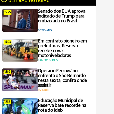
Senado dos EUA aprova
15:25
indicado de Trump para
embaixada no Brasil
COTIDIANO
Em contrato pioneiro em
15:23
prefeituras, Reserva
recebe novas
motoniveladoras
CAMPOS GERAIS
Operário Ferroviário
15:19
enfrenta o São Bernardo
nesta sexta; confira onde
assistir
ESPORTE
Educação Municipal de
15:15
Reserva bate recorde na
nota do Ideb