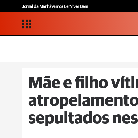
Jornal da Manhã
Vamos Ler
Viver Bem
Mãe e filho vít
atropelamento
sepultados ne