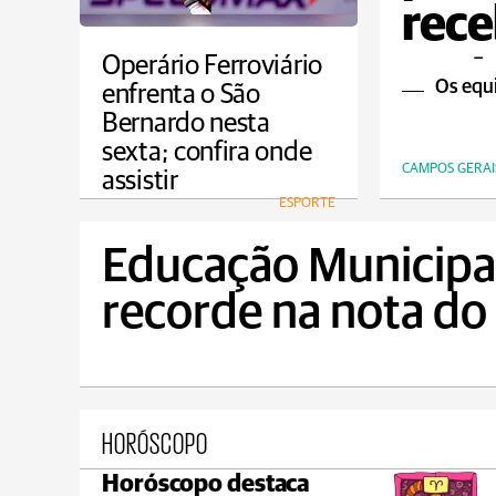
rece
mot
Operário Ferroviário
Os equ
enfrenta o São
Bernardo nesta
sexta; confira onde
CAMPOS GERAI
assistir
ESPORTE
Educação Municipal
recorde na nota do
HORÓSCOPO
Horóscopo destaca