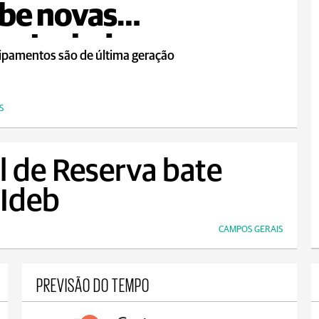
be novas
oniveladoras
ipamentos são de última geração
S
 de Reserva bate
 Ideb
CAMPOS GERAIS
PREVISÃO DO TEMPO