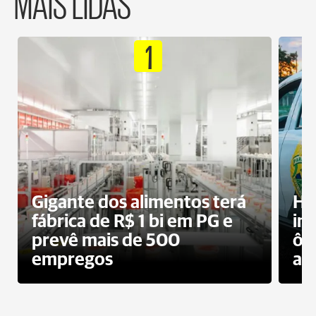
MAIS LIDAS
1
Gigante dos alimentos terá
Ho
fábrica de R$ 1 bi em PG e
im
prevê mais de 500
ôn
empregos
ac