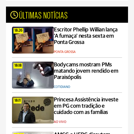
ÚLTIMAS NOTÍCIAS
Escritor Phellip Willian lança
18:26
'A fumaça' nesta sexta em
Ponta Grossa
PONTA GROSSA
Bodycams mostram PMs
18:18
matando jovem rendido em
Paraisópolis
COTIDIANO
Princesa Assistência investe
18:11
em PG com tradição e
cuidado com as famílias
AO VIVO