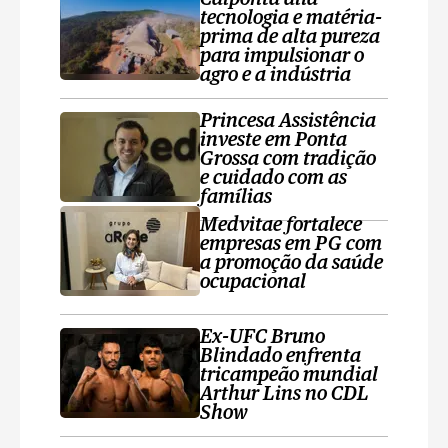
tecnologia e matéria-
prima de alta pureza
para impulsionar o
agro e a indústria
Princesa Assistência
investe em Ponta
Grossa com tradição
e cuidado com as
famílias
Medvitae fortalece
empresas em PG com
a promoção da saúde
ocupacional
Ex-UFC Bruno
Blindado enfrenta
tricampeão mundial
Arthur Lins no CDL
Show