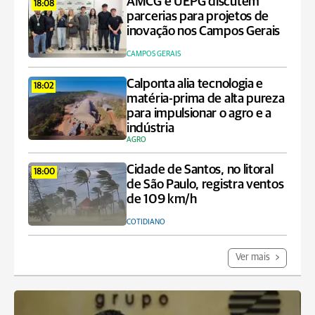
AMCG e UEPG discutem
18:08
parcerias para projetos de
inovação nos Campos Gerais
CAMPOS GERAIS
Calponta alia tecnologia e
18:02
matéria-prima de alta pureza
para impulsionar o agro e a
indústria
AGRO
Cidade de Santos, no litoral
18:00
de São Paulo, registra ventos
de 109 km/h
COTIDIANO
Ver mais