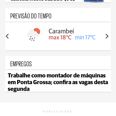
PREVISÃO DO TEMPO
Carambeí
in 18°C
max 18°C
min 17°C
EMPREGOS
Trabalhe como montador de máquinas
em Ponta Grossa; confira as vagas desta
segunda
PUBLICIDADE