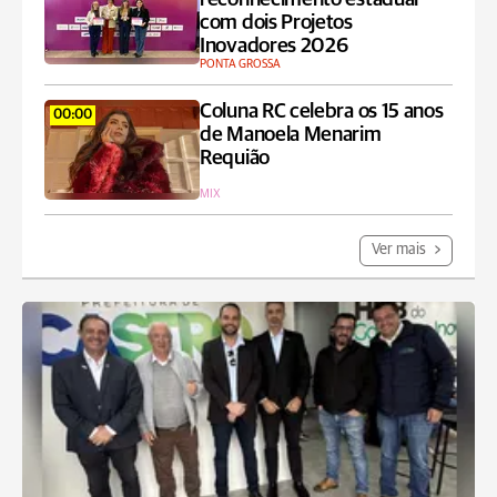
com dois Projetos
Inovadores 2026
PONTA GROSSA
Coluna RC celebra os 15 anos
00:00
de Manoela Menarim
Requião
MIX
Ver mais