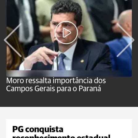
Moro ressalta importância dos
E
Campos Gerais para o Paraná
m
PG conquista