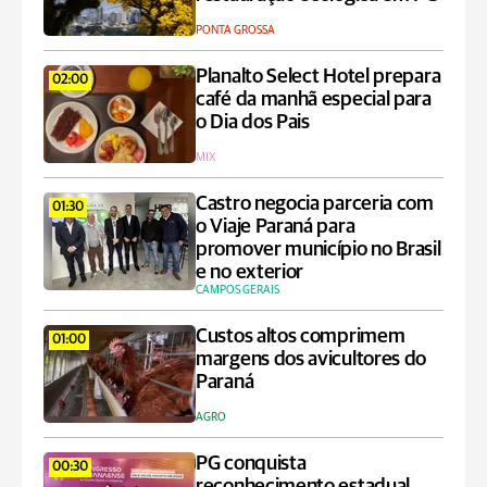
PONTA GROSSA
Planalto Select Hotel prepara
02:00
café da manhã especial para
o Dia dos Pais
MIX
Castro negocia parceria com
01:30
o Viaje Paraná para
promover município no Brasil
e no exterior
CAMPOS GERAIS
Custos altos comprimem
01:00
margens dos avicultores do
Paraná
AGRO
PG conquista
00:30
reconhecimento estadual