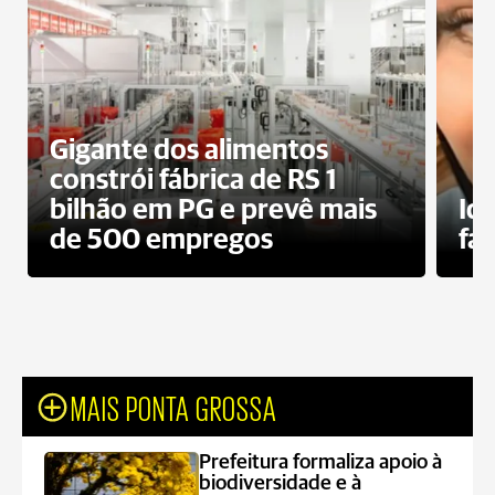
Gigante dos alimentos
constrói fábrica de RS 1
bilhão em PG e prevê mais
Id
de 500 empregos
fa
MAIS PONTA GROSSA
Prefeitura formaliza apoio à
biodiversidade e à