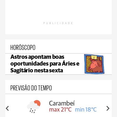
PUBLICIDADE
HORÓSCOPO
Astros apontam boas
oportunidades para Áries e
Sagitário nesta sexta
PREVISÃO DO TEMPO
Carambeí
J
8°C
max 21°C
min 18°C