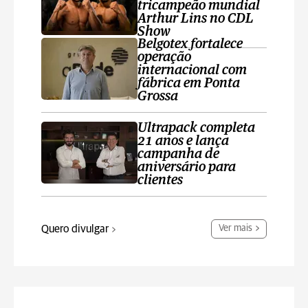
tricampeão mundial
Arthur Lins no CDL
Show
Belgotex fortalece
operação
internacional com
fábrica em Ponta
Grossa
Ultrapack completa
21 anos e lança
campanha de
aniversário para
clientes
Quero divulgar
Ver mais