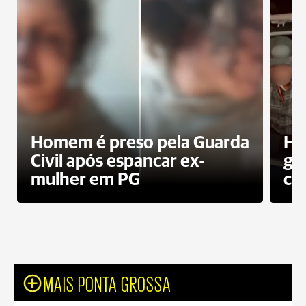
Homem é preso pela Guarda
Ho
Civil após espancar ex-
gr
mulher em PG
co
MAIS PONTA GROSSA