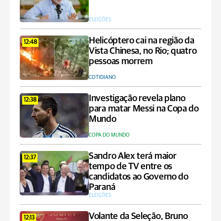
ELEIÇÕES
Helicóptero cai na região da
12:48
Vista Chinesa, no Rio; quatro
pessoas morrem
COTIDIANO
Investigação revela plano
12:38
para matar Messi na Copa do
Mundo
COPA DO MUNDO
Sandro Alex terá maior
12:37
tempo de TV entre os
candidatos ao Governo do
Paraná
ELEIÇÕES
Volante da Seleção, Bruno
12:13