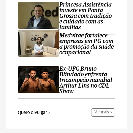
Princesa Assistência
investe em Ponta
Grossa com tradição
e cuidado com as
famílias
Medvitae fortalece
empresas em PG com
a promoção da saúde
ocupacional
Ex-UFC Bruno
Blindado enfrenta
tricampeão mundial
Arthur Lins no CDL
Show
Quero divulgar
Ver mais