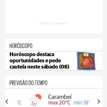
PUBLICIDADE
HORÓSCOPO
Horóscopo destaca
oportunidades e pede
cautela neste sábado (08)
PREVISÃO DO TEMPO
Carambeí
in 18°C
max 20°C
min 18°C