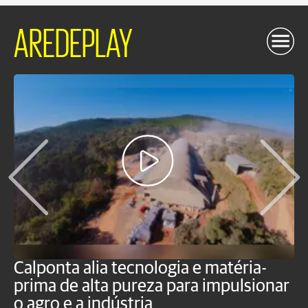
AREDEPLAY
Calponta alia tecnologia e matéria-
K
prima de alta pureza para impulsionar
c
o agro e a indústria
e