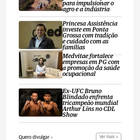
para impulsionar o
agro e a indústria
Princesa Assistência
investe em Ponta
Grossa com tradição
e cuidado com as
famílias
Medvitae fortalece
empresas em PG com
a promoção da saúde
ocupacional
Ex-UFC Bruno
Blindado enfrenta
tricampeão mundial
Arthur Lins no CDL
Show
Quero divulgar
Ver mais