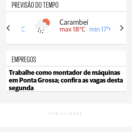
PREVISÃO DO TEMPO
Carambeí
in 18°C
max 18°C
min 17°C
EMPREGOS
Trabalhe como montador de máquinas
em Ponta Grossa; confira as vagas desta
segunda
PUBLICIDADE