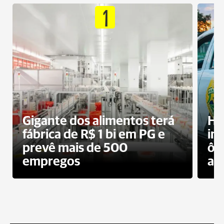
1
Gigante dos alimentos terá
Ho
fábrica de R$ 1 bi em PG e
im
prevê mais de 500
ôn
empregos
ac