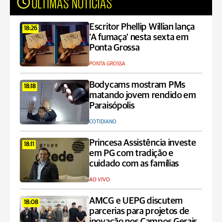
ÚLTIMAS NOTÍCIAS
Escritor Phellip Willian lança
18:26
'A fumaça' nesta sexta em
Ponta Grossa
PONTA GROSSA
Bodycams mostram PMs
18:18
matando jovem rendido em
Paraisópolis
COTIDIANO
Princesa Assistência investe
18:11
em PG com tradição e
cuidado com as famílias
AO VIVO
AMCG e UEPG discutem
18:08
parcerias para projetos de
inovação nos Campos Gerais