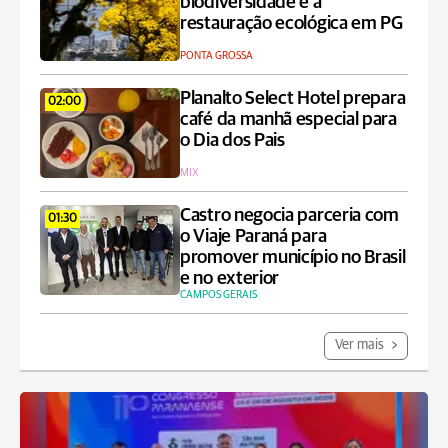
biodiversidade e à
restauração ecológica em PG
PONTA GROSSA
Planalto Select Hotel prepara
02:00
café da manhã especial para
o Dia dos Pais
MIX
Castro negocia parceria com
01:30
o Viaje Paraná para
promover município no Brasil
e no exterior
CAMPOS GERAIS
Ver mais