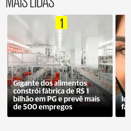
MAIS LIDAS
1
Gigante dos alimentos
constrói fábrica de RS 1
bilhão em PG e prevê mais
Id
de 500 empregos
fa