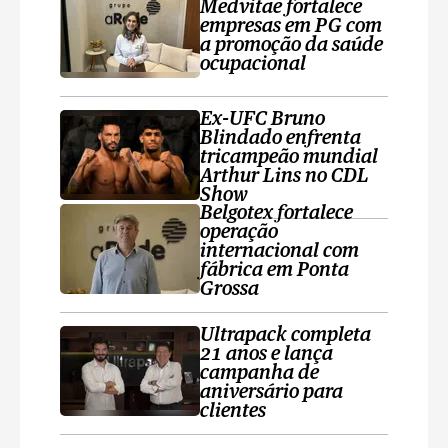
Medvitae fortalece
empresas em PG com
a promoção da saúde
ocupacional
Ex-UFC Bruno
Blindado enfrenta
tricampeão mundial
Arthur Lins no CDL
Show
Belgotex fortalece
operação
internacional com
fábrica em Ponta
Grossa
Ultrapack completa
21 anos e lança
campanha de
aniversário para
clientes