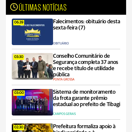
ÚLTIMAS NOTÍCIAS
Falecimentos: obituário desta
06:39
sexta-feira (7)
OBITUÁRIO
Conselho Comunitário de
03:30
Segurança completa 37 anos
e recebe título de utilidade
pública
PONTA GROSSA
Sistema de monitoramento
03:00
da frota garante prêmio
estadual ao prefeito de Tibagi
CAMPOS GERAIS
Prefeitura formaliza apoio à
02:30