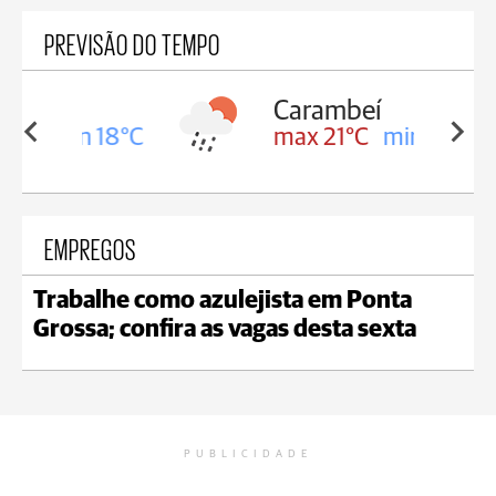
PREVISÃO DO TEMPO
Carambeí
in 18°C
max 21°C
min 18°C
EMPREGOS
Trabalhe como azulejista em Ponta
Grossa; confira as vagas desta sexta
PUBLICIDADE