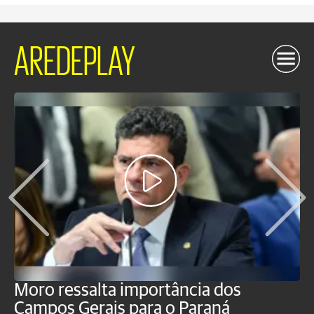
AREDEPLAY
Moro ressalta importância dos
E
Campos Gerais para o Paraná
m