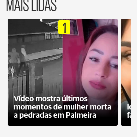
MAIS LIDAS
1
Vídeo mostra últimos
momentos de mulher morta
Id
a pedradas em Palmeira
fa