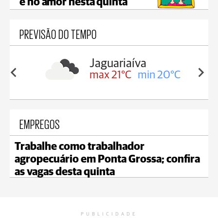
e no amor nesta quinta
PREVISÃO DO TEMPO
a
Tibagi
in 20°C
max 23°C
min 20°C
EMPREGOS
Trabalhe como trabalhador
agropecuário em Ponta Grossa; confira
as vagas desta quinta
PUBLICIDADE