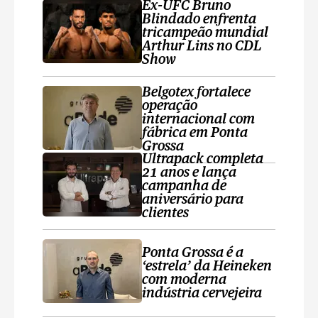
Ex-UFC Bruno
Blindado enfrenta
tricampeão mundial
Arthur Lins no CDL
Show
Belgotex fortalece
operação
internacional com
fábrica em Ponta
Grossa
Ultrapack completa
21 anos e lança
campanha de
aniversário para
clientes
Ponta Grossa é a
‘estrela’ da Heineken
com moderna
indústria cervejeira