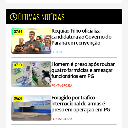
ÚLTIMAS NOTÍCIAS
Requião Filho oficializa
07:34
candidatura ao Governo do
Paraná em convenção
ELEIÇÕES
Homem é preso após roubar
07:10
quatro farmácias e ameaçar
funcionários em PG
PONTA GROSSA
Foragido por tráfico
06:51
internacional de armas é
preso em operação em PG
PONTA GROSSA