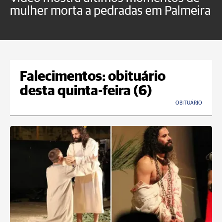
mulher morta a pedradas em Palmeira
c
U
Falecimentos: obituário
desta quinta-feira (6)
OBITUÁRIO