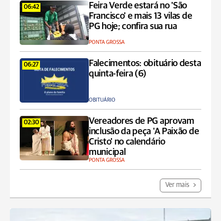
Feira Verde estará no 'São
06:42
Francisco' e mais 13 vilas de
PG hoje; confira sua rua
PONTA GROSSA
Falecimentos: obituário desta
06:27
quinta-feira (6)
OBITUÁRIO
Vereadores de PG aprovam
02:30
inclusão da peça 'A Paixão de
Cristo' no calendário
municipal
PONTA GROSSA
Ver mais