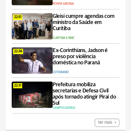
PONTA GROSSA
Gleisi cumpre agendas com
22:51
ministro da Saúde em
Curitiba
CURITIBA E RMC
Ex-Corinthians, Jadson é
22:36
preso por violência
doméstica no Paraná
COTIDIANO
Prefeitura mobiliza
22:31
secretarias e Defesa Civil
após tornado atingir Piraí do
Sul
CAMPOS GERAIS
Ver mais