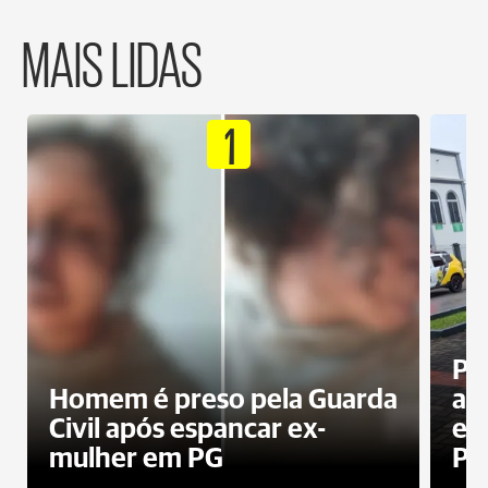
MAIS LIDAS
1
Pa
Homem é preso pela Guarda
ati
Civil após espancar ex-
en
mulher em PG
Pr