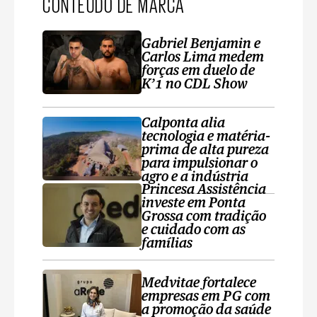
CONTEÚDO DE MARCA
Gabriel Benjamin e
Carlos Lima medem
forças em duelo de
K’1 no CDL Show
Calponta alia
tecnologia e matéria-
prima de alta pureza
para impulsionar o
agro e a indústria
Princesa Assistência
investe em Ponta
Grossa com tradição
e cuidado com as
famílias
Medvitae fortalece
empresas em PG com
a promoção da saúde