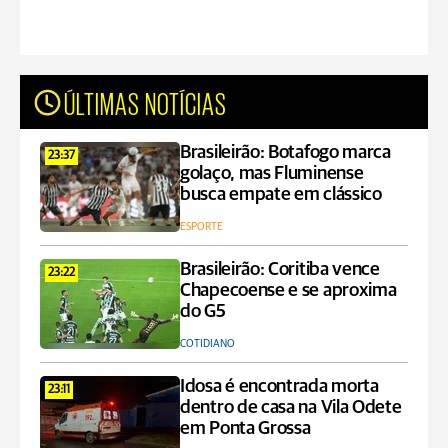
ÚLTIMAS NOTÍCIAS
Brasileirão: Botafogo marca
23:37
golaço, mas Fluminense
busca empate em clássico
ESPORTE
Brasileirão: Coritiba vence
23:22
Chapecoense e se aproxima
do G5
COTIDIANO
Idosa é encontrada morta
23:11
dentro de casa na Vila Odete
em Ponta Grossa