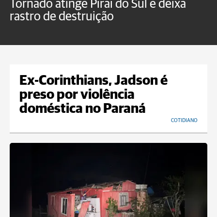
Tornado atinge Piraí do Sul e deixa
H
rastro de destruição
C
m
Ex-Corinthians, Jadson é
preso por violência
doméstica no Paraná
COTIDIANO