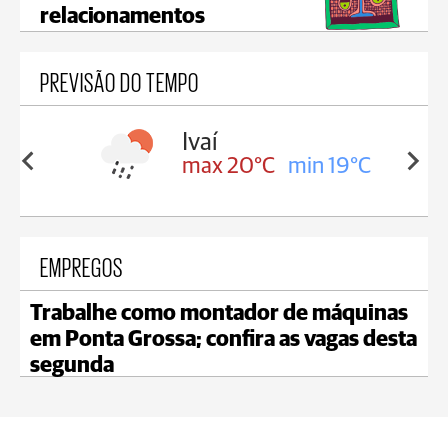
relacionamentos
PREVISÃO DO TEMPO
lis
Ivaí
in 17°C
max 20°C
min 19°C
EMPREGOS
Trabalhe como montador de máquinas
em Ponta Grossa; confira as vagas desta
segunda