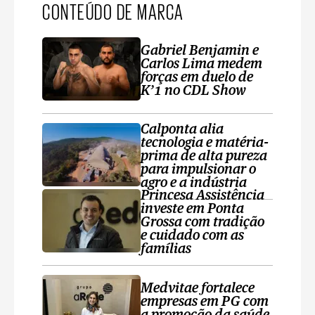
CONTEÚDO DE MARCA
Gabriel Benjamin e
Carlos Lima medem
forças em duelo de
K’1 no CDL Show
Calponta alia
tecnologia e matéria-
prima de alta pureza
para impulsionar o
agro e a indústria
Princesa Assistência
investe em Ponta
Grossa com tradição
e cuidado com as
famílias
Medvitae fortalece
empresas em PG com