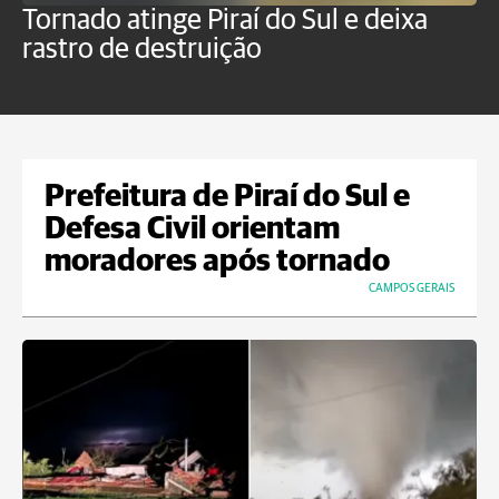
Tornado atinge Piraí do Sul e deixa
H
rastro de destruição
C
m
Prefeitura de Piraí do Sul e
Defesa Civil orientam
moradores após tornado
CAMPOS GERAIS