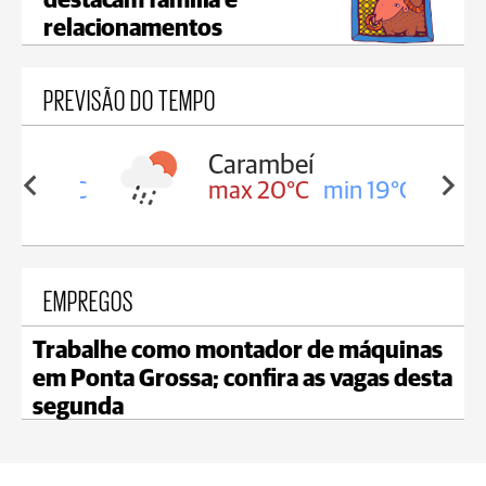
destacam família e
relacionamentos
PREVISÃO DO TEMPO
Carambeí
in 19°C
max 20°C
min 19°C
EMPREGOS
Trabalhe como montador de máquinas
em Ponta Grossa; confira as vagas desta
segunda