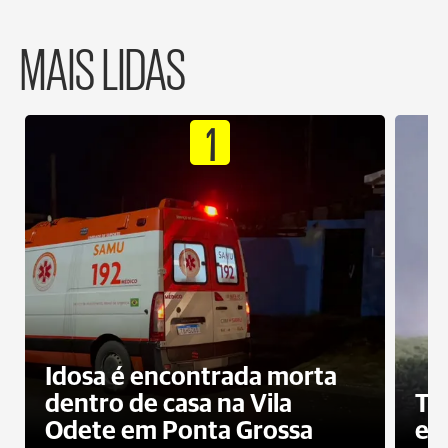
MAIS LIDAS
1
Idosa é encontrada morta
dentro de casa na Vila
To
Odete em Ponta Grossa
e 