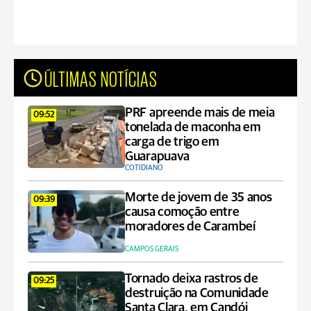
ÚLTIMAS NOTÍCIAS
PRF apreende mais de meia
09:52
tonelada de maconha em
carga de trigo em
Guarapuava
COTIDIANO
Morte de jovem de 35 anos
09:39
causa comoção entre
moradores de Carambeí
CAMPOS GERAIS
Tornado deixa rastros de
09:25
destruição na Comunidade
Santa Clara, em Candói