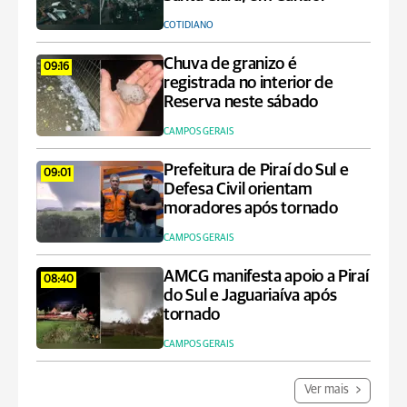
COTIDIANO
Chuva de granizo é
09:16
registrada no interior de
Reserva neste sábado
CAMPOS GERAIS
Prefeitura de Piraí do Sul e
09:01
Defesa Civil orientam
moradores após tornado
CAMPOS GERAIS
AMCG manifesta apoio a Piraí
08:40
do Sul e Jaguariaíva após
tornado
CAMPOS GERAIS
Ver mais