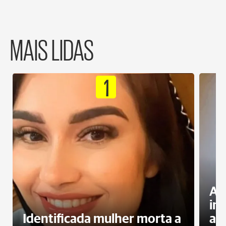
MAIS LIDAS
1
Al
in
Identificada mulher morta a
ag