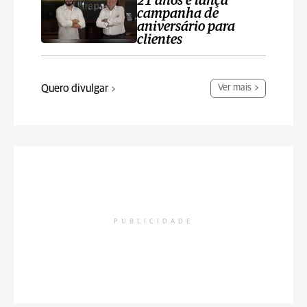
21 anos e lança
campanha de
aniversário para
clientes
Quero divulgar
Ver mais
PUBLICIDADE