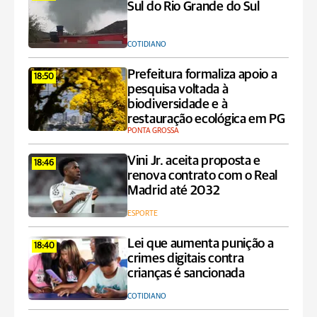
Sul do Rio Grande do Sul
COTIDIANO
Prefeitura formaliza apoio a
18:50
pesquisa voltada à
biodiversidade e à
restauração ecológica em PG
PONTA GROSSA
Vini Jr. aceita proposta e
18:46
renova contrato com o Real
Madrid até 2032
ESPORTE
Lei que aumenta punição a
18:40
crimes digitais contra
crianças é sancionada
COTIDIANO