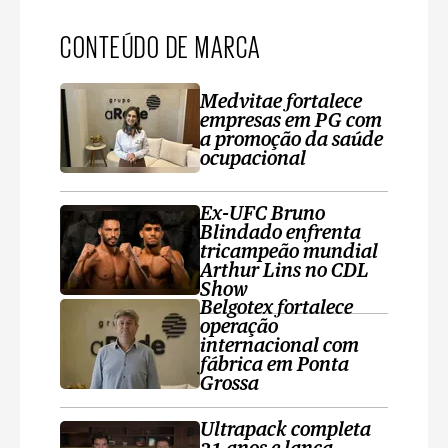
CONTEÚDO DE MARCA
Medvitae fortalece
empresas em PG com
a promoção da saúde
ocupacional
Ex-UFC Bruno
Blindado enfrenta
tricampeão mundial
Arthur Lins no CDL
Show
Belgotex fortalece
operação
internacional com
fábrica em Ponta
Grossa
Ultrapack completa