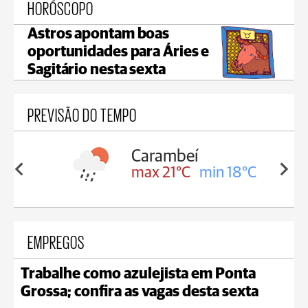
HORÓSCOPO
Astros apontam boas
oportunidades para Áries e
Sagitário nesta sexta
PREVISÃO DO TEMPO
Carambeí
in 18°C
max 21°C
min 18°C
EMPREGOS
Trabalhe como azulejista em Ponta
Grossa; confira as vagas desta sexta