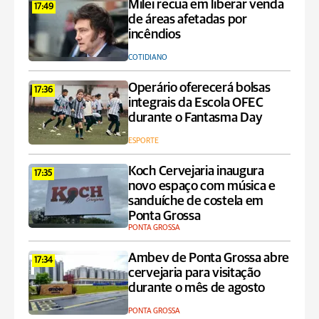
Milei recua em liberar venda
17:49
de áreas afetadas por
incêndios
COTIDIANO
Operário oferecerá bolsas
17:36
integrais da Escola OFEC
durante o Fantasma Day
ESPORTE
Koch Cervejaria inaugura
17:35
novo espaço com música e
sanduíche de costela em
Ponta Grossa
PONTA GROSSA
Ambev de Ponta Grossa abre
17:34
cervejaria para visitação
durante o mês de agosto
PONTA GROSSA