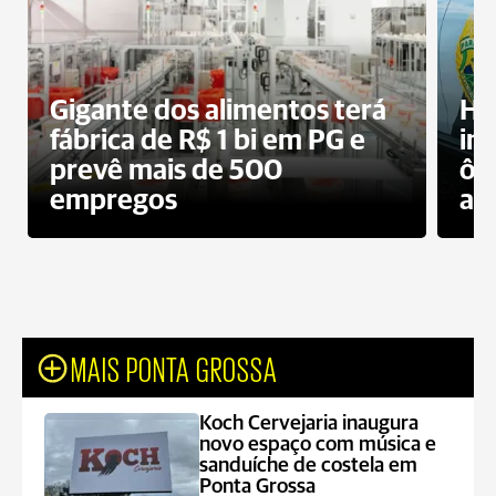
Gigante dos alimentos terá
Ho
fábrica de R$ 1 bi em PG e
im
prevê mais de 500
ôn
empregos
ac
MAIS PONTA GROSSA
Koch Cervejaria inaugura
novo espaço com música e
sanduíche de costela em
Ponta Grossa