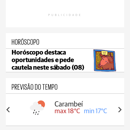
PUBLICIDADE
HORÓSCOPO
Horóscopo destaca
oportunidades e pede
cautela neste sábado (08)
PREVISÃO DO TEMPO
Carambeí
in 18°C
max 18°C
min 17°C