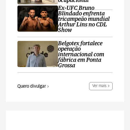
ocupacional
Ex-UFC Bruno
Blindado enfrenta
tricampeão mundial
Arthur Lins no CDL
Show
Belgotex fortalece
operação
internacional com
fábrica em Ponta
Grossa
Quero divulgar
Ver mais