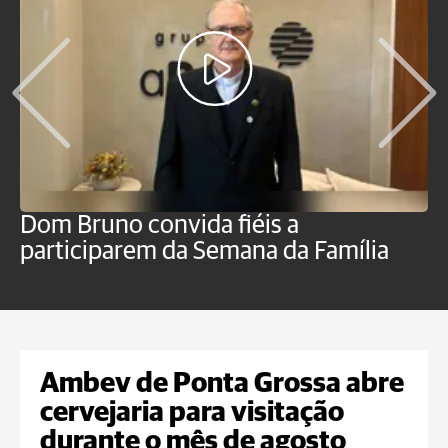
Dom Bruno convida fiéis a
D
participarem da Semana da Família
p
Ambev de Ponta Grossa abre
cervejaria para visitação
durante o mês de agosto