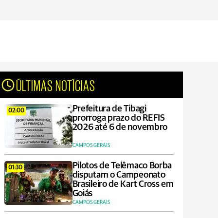
ÚLTIMAS NOTÍCIAS
Prefeitura de Tibagi
02:00
prorroga prazo do REFIS
2026 até 6 de novembro
CAMPOS GERAIS
Pilotos de Telêmaco Borba
01:30
disputam o Campeonato
Brasileiro de Kart Cross em
Goiás
CAMPOS GERAIS