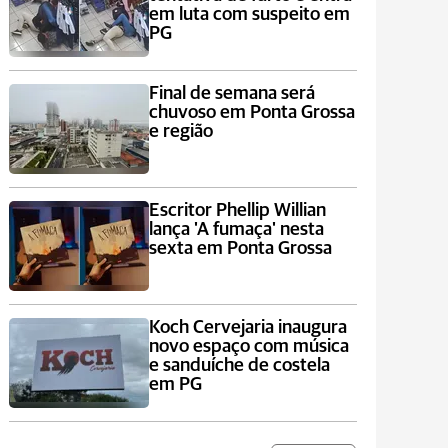
em luta com suspeito em
PG
Final de semana será
chuvoso em Ponta Grossa
e região
Escritor Phellip Willian
lança 'A fumaça' nesta
sexta em Ponta Grossa
Koch Cervejaria inaugura
novo espaço com música
e sanduíche de costela
em PG