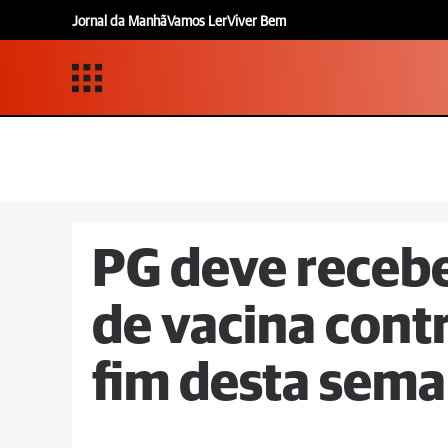
Jornal da Manhã
Vamos Ler
Viver Bem
PG deve receb
de vacina contr
fim desta sem