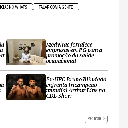
ÍCIAS NO WHATS
FALAR COM A GENTE
ia
Medvitae fortalece
ta
empresas em PG com a
ar
promoção da saúde
ocupacional
Ex-UFC Bruno Blindado
sa
enfrenta tricampeão
o
mundial Arthur Lins no
CDL Show
Ver mais