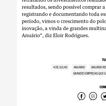
retratando os investimentos realizado
resultados, sendo possível comprar a
registrando e documentando toda ess
período, vimos o crescimento do polo c
inovação, a vinda de grandes multina
Anuário”, diz Eloir Rodrigues.
TU
4 DE JULHO
ANUÁRIO
ANUÁRIO RE
GRANDES EMPRESAS QUE G
COM