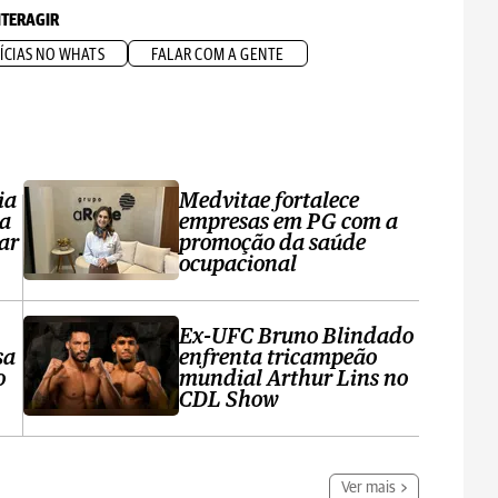
NTERAGIR
ÍCIAS NO WHATS
FALAR COM A GENTE
ia
Medvitae fortalece
ta
empresas em PG com a
ar
promoção da saúde
ocupacional
Ex-UFC Bruno Blindado
sa
enfrenta tricampeão
o
mundial Arthur Lins no
CDL Show
Ver mais