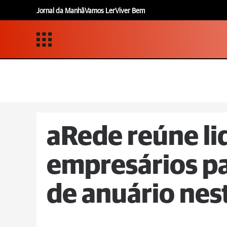
Jornal da Manhã
Vamos Ler
Viver Bem
aRede reúne li
empresários p
de anuário nes