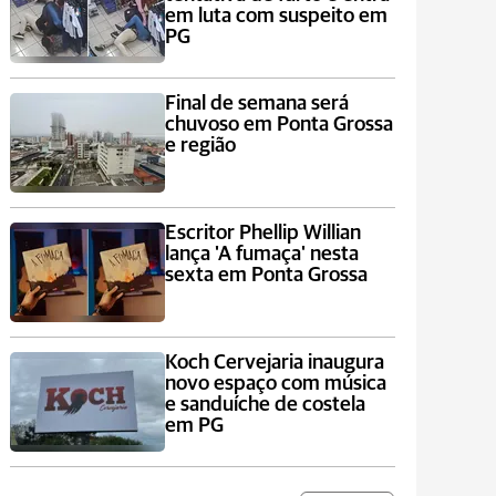
em luta com suspeito em
PG
Final de semana será
chuvoso em Ponta Grossa
e região
Escritor Phellip Willian
lança 'A fumaça' nesta
sexta em Ponta Grossa
Koch Cervejaria inaugura
novo espaço com música
e sanduíche de costela
em PG