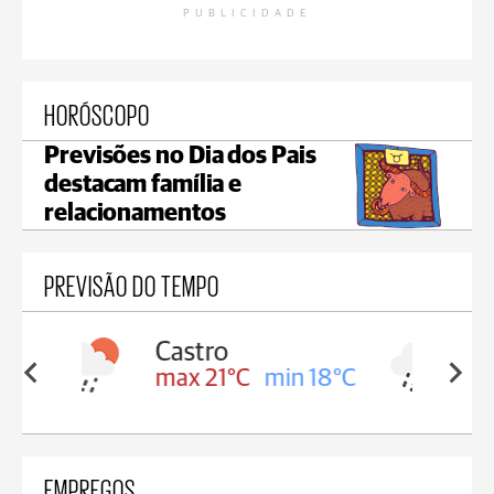
PUBLICIDADE
HORÓSCOPO
Previsões no Dia dos Pais
destacam família e
relacionamentos
PREVISÃO DO TEMPO
Carambeí
in 18°C
max 20°C
min 18°C
EMPREGOS