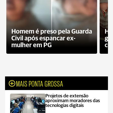
Homem é preso pela Guarda
Ho
Civil após espancar ex-
gr
mulher em PG
co
MAIS PONTA GROSSA
Projetos de extensão
aproximam moradores das
tecnologias digitais