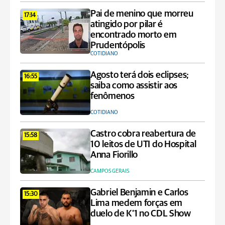
Pai de menino que morreu
17:14
atingido por pilar é
encontrado morto em
Prudentópolis
COTIDIANO
Agosto terá dois eclipses;
16:55
saiba como assistir aos
fenômenos
COTIDIANO
Castro cobra reabertura de
15:58
10 leitos de UTI do Hospital
Anna Fiorillo
CAMPOS GERAIS
Gabriel Benjamin e Carlos
15:30
Lima medem forças em
duelo de K’1 no CDL Show