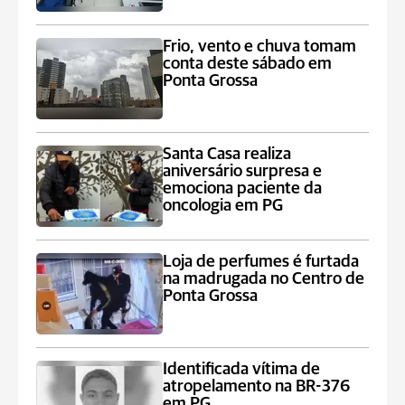
Frio, vento e chuva tomam
conta deste sábado em
Ponta Grossa
Santa Casa realiza
aniversário surpresa e
emociona paciente da
oncologia em PG
Loja de perfumes é furtada
na madrugada no Centro de
Ponta Grossa
Identificada vítima de
atropelamento na BR-376
em PG