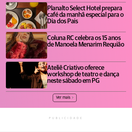
Planalto Select Hotel prepara
café da manhã especial para o
Dia dos Pais
Coluna RC celebra os 15 anos
de Manoela Menarim Requião
Ateliê Criativo oferece
workshop de teatro e dança
neste sábado em PG
Ver mais
PUBLICIDADE