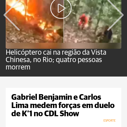
Helicóptero cai na região da Vista
C
Chinesa, no Rio; quatro pessoas
a
morrem
o
Gabriel Benjamin e Carlos
Lima medem forças em duelo
de K’1 no CDL Show
ESPORTE