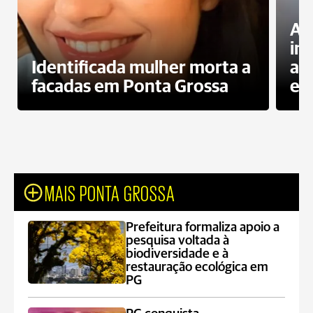
Al
in
Identificada mulher morta a
ag
facadas em Ponta Grossa
es
MAIS PONTA GROSSA
Prefeitura formaliza apoio a
pesquisa voltada à
biodiversidade e à
restauração ecológica em
PG