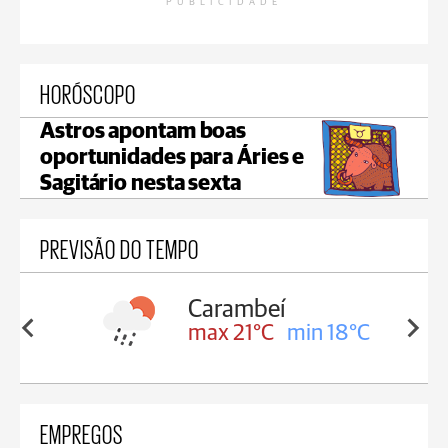
PUBLICIDADE
HORÓSCOPO
Astros apontam boas
oportunidades para Áries e
Sagitário nesta sexta
PREVISÃO DO TEMPO
Carambeí
in 18°C
max 21°C
min 18°C
EMPREGOS