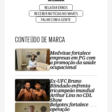
INTERAGIR
RELATAR ERROS
RECEBER NOTÍCIAS NO WHATS
FALAR COM A GENTE
CONTEÚDO DE MARCA
Medvitae fortalece
empresas em PG com
a promoção da saúde
ocupacional
Ex-UFC Bruno
Blindado enfrenta
tricampeão mundial
Arthur Lins no CDL
Show
Belgotex fortalece
operação