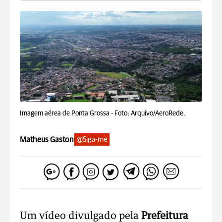
Imagem aérea de Ponta Grossa -
Foto: Arquivo/AeroRede.
Matheus Gaston
@Siga-me
Um vídeo divulgado pela
Prefeitura