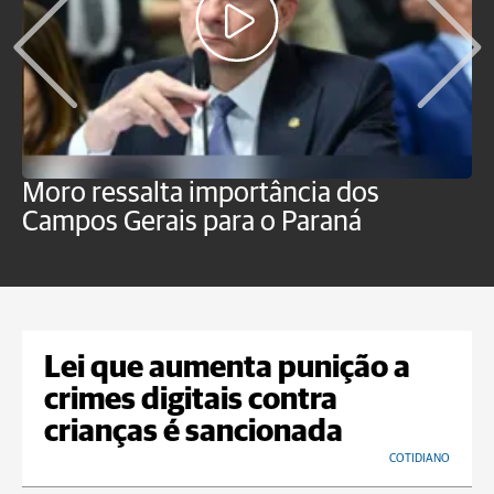
Moro ressalta importância dos
E
Campos Gerais para o Paraná
m
Lei que aumenta punição a
crimes digitais contra
crianças é sancionada
COTIDIANO