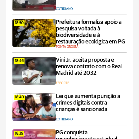
COTIDIANO
Prefeitura formaliza apoio a
18:50
pesquisa voltada à
biodiversidade e à
restauração ecológica em PG
PONTA GROSSA
Vini Jr. aceita proposta e
18:46
renova contrato com o Real
Madrid até 2032
ESPORTE
Lei que aumenta punição a
18:40
crimes digitais contra
crianças é sancionada
COTIDIANO
PG conquista
18:39