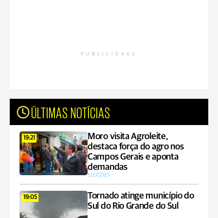
PUBLICIDADE
ÚLTIMAS NOTÍCIAS
Moro visita Agroleite,
19:21
destaca força do agro nos
Campos Gerais e aponta
demandas
ELEIÇÕES
Tornado atinge município do
19:05
Sul do Rio Grande do Sul