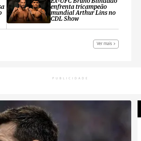
Ex-UFC Bruno Blindado
sa
enfrenta tricampeão
o
mundial Arthur Lins no
CDL Show
Ver mais
PUBLICIDADE