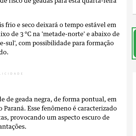
de risco de geadas para esta quarta-feira
 frio e seco deixará o tempo estável em
xo de 3 °C na 'metade-norte' e abaixo de
-sul', com possibilidade para formação
do.
LICIDADE
e de geada negra, de forma pontual, em
o Paraná. Esse fenômeno é caracterizado
tas, provocando um aspecto escuro de
antações.