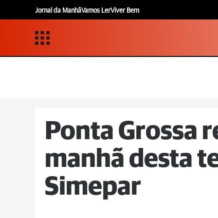
Jornal da Manhã
Vamos Ler
Viver Bem
Ponta Grossa re
manhã desta ter
Simepar