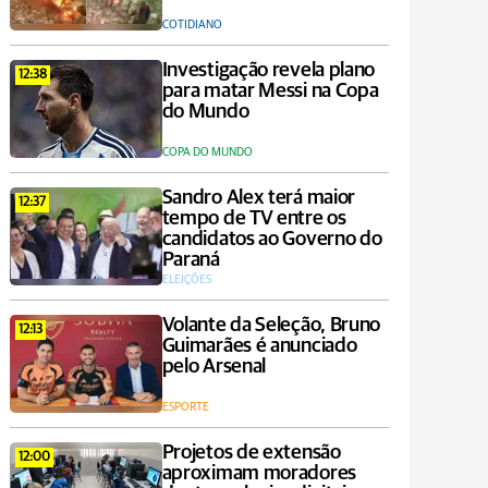
COTIDIANO
Investigação revela plano
12:38
para matar Messi na Copa
do Mundo
COPA DO MUNDO
Sandro Alex terá maior
12:37
tempo de TV entre os
candidatos ao Governo do
Paraná
ELEIÇÕES
Volante da Seleção, Bruno
12:13
Guimarães é anunciado
pelo Arsenal
ESPORTE
Projetos de extensão
12:00
aproximam moradores