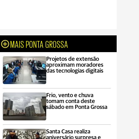
MAIS PONTA GROSSA
Projetos de extensão
aproximam moradores
das tecnologias digitais
Frio, vento e chuva
tomam conta deste
sábado em Ponta Grossa
Santa Casa realiza
aniversário surpresa e