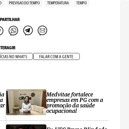
O
PREVISAO DO TEMPO
TEMPERATURA
TEMPO
PARTILHAR
NTERAGIR
ÍCIAS NO WHATS
FALAR COM A GENTE
ia
Medvitae fortalece
ta
empresas em PG com a
ar
promoção da saúde
ocupacional