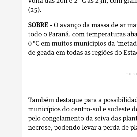
volta das 20h e 2 °C às 23h, com gran
(25).
SOBRE -
O avanço da massa de ar mais
todo o Paraná, com temperaturas abai
0 °C em muitos municípios da 'metade
de geada em todas as regiões do Esta
PUB
Também destaque para a possibilidad
municípios do centro-sul e sudeste d
pelo congelamento da seiva das plan
necrose, podendo levar a perda de pl