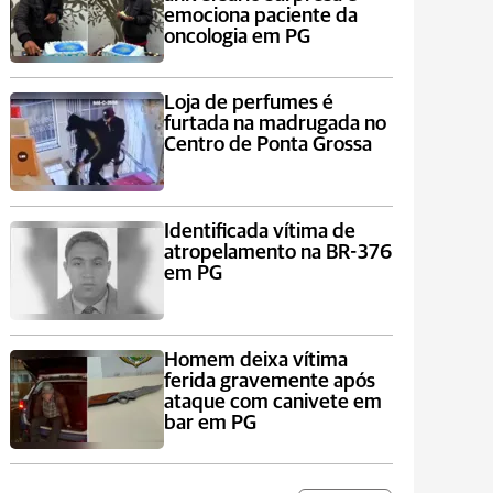
emociona paciente da
oncologia em PG
Loja de perfumes é
furtada na madrugada no
Centro de Ponta Grossa
Identificada vítima de
atropelamento na BR-376
em PG
Homem deixa vítima
ferida gravemente após
ataque com canivete em
bar em PG