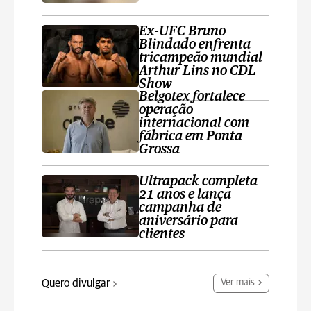
Ex-UFC Bruno
Blindado enfrenta
tricampeão mundial
Arthur Lins no CDL
Show
Belgotex fortalece
operação
internacional com
fábrica em Ponta
Grossa
Ultrapack completa
21 anos e lança
campanha de
aniversário para
clientes
Quero divulgar
Ver mais