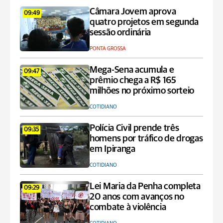
Câmara Jovem aprova
09:49
quatro projetos em segunda
sessão ordinária
PONTA GROSSA
Mega-Sena acumula e
09:47
prêmio chega a R$ 165
milhões no próximo sorteio
COTIDIANO
Polícia Civil prende três
09:35
homens por tráfico de drogas
em Ipiranga
COTIDIANO
Lei Maria da Penha completa
09:29
20 anos com avanços no
combate à violência