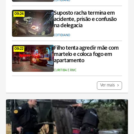
COTIDIANO
Suposto racha termina em
09:24
acidente, prisão e confusão
na delegacia
COTIDIANO
Filho tenta agredir mãe com
09:22
martelo e coloca fogo em
apartamento
CURITIBA E RMC
Ver mais