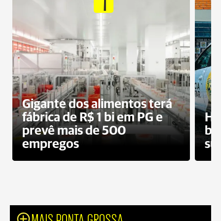
1
Gigante dos alimentos terá
fábrica de R$ 1 bi em PG e
Ho
prevê mais de 500
bo
empregos
su
MAIS PONTA GROSSA