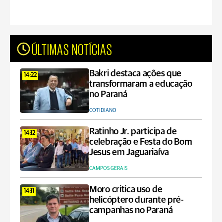
ÚLTIMAS NOTÍCIAS
Bakri destaca ações que
14:22
transformaram a educação
no Paraná
COTIDIANO
Ratinho Jr. participa de
14:12
celebração e Festa do Bom
Jesus em Jaguariaíva
CAMPOS GERAIS
Moro critica uso de
14:11
helicóptero durante pré-
campanhas no Paraná