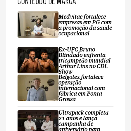
CONTEÚDO DE MARCA
Medvitae fortalece
empresas em PG com
a promoção da saúde
ocupacional
Ex-UFC Bruno
Blindado enfrenta
tricampeão mundial
Arthur Lins no CDL
Show
Belgotex fortalece
operação
internacional com
fábrica em Ponta
Grossa
Ultrapack completa
21 anos e lança
campanha de
aniversário para