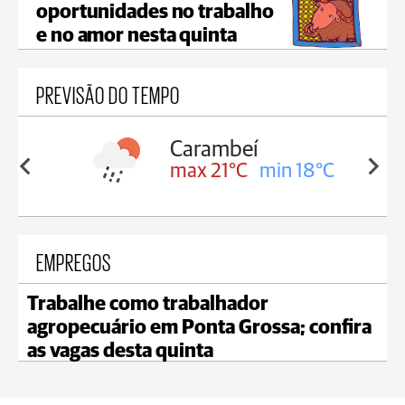
oportunidades no trabalho
e no amor nesta quinta
PREVISÃO DO TEMPO
Carambeí
in 18°C
max 21°C
min 18°C
EMPREGOS
Trabalhe como trabalhador
agropecuário em Ponta Grossa; confira
as vagas desta quinta