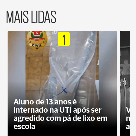
MAIS LIDAS
1
Aluno de 13 anos é
internado na UTI após ser
Ví
agredido com pá de lixo em
mo
escola
a 