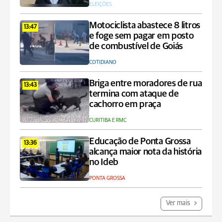
ELEIÇÕES
Motociclista abastece 8 litros
13:47
e foge sem pagar em posto
de combustível de Goiás
COTIDIANO
Briga entre moradores de rua
13:43
termina com ataque de
cachorro em praça
CURITIBA E RMC
Educação de Ponta Grossa
13:36
alcança maior nota da história
no Ideb
PONTA GROSSA
Ver mais