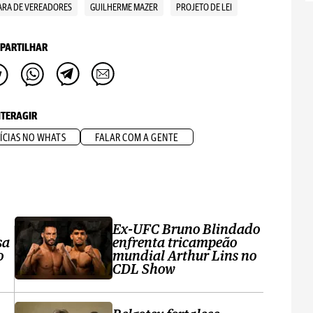
RA DE VEREADORES
GUILHERME MAZER
PROJETO DE LEI
PARTILHAR
NTERAGIR
ÍCIAS NO WHATS
FALAR COM A GENTE
Ex-UFC Bruno Blindado
sa
enfrenta tricampeão
o
mundial Arthur Lins no
CDL Show