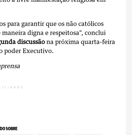
eito à livre manifestação religiosa em
s para garantir que os não católicos
 maneira digna e respeitosa", conclui
gunda discussão
na próxima quarta-feira
do poder Executivo.
mprensa
LICIDADE
DO SOBRE