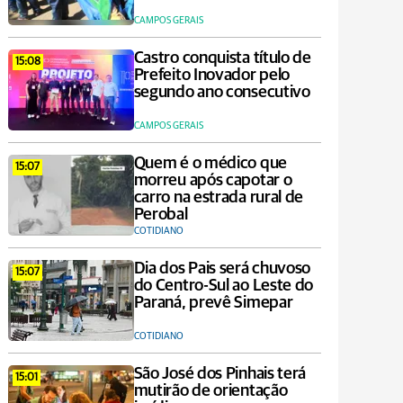
CAMPOS GERAIS
Castro conquista título de
15:08
Prefeito Inovador pelo
segundo ano consecutivo
CAMPOS GERAIS
Quem é o médico que
15:07
morreu após capotar o
carro na estrada rural de
Perobal
COTIDIANO
Dia dos Pais será chuvoso
15:07
do Centro-Sul ao Leste do
Paraná, prevê Simepar
COTIDIANO
São José dos Pinhais terá
15:01
mutirão de orientação