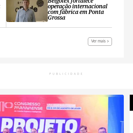
Belgotex fortalece
a
operação internacional
com fábrica em Ponta
Grossa
Ver mais
PUBLICIDADE