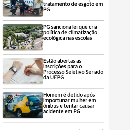
tratamento de esgoto em
PG
PG sanciona lei que cria
política de climatização
ecológica nas escolas
Estão abertas as
inscrições para o
Processo Seletivo Seriado
da UEPG
Homem é detido após
importunar mulher em
ônibus e tentar causar
acidente em PG