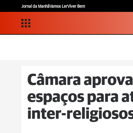
Jornal da Manhã
Vamos Ler
Viver Bem
Câmara aprova 
espaços para a
inter-religioso