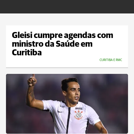
m
Gleisi cumpre agendas com
ministro da Saúde em
Curitiba
CURITIBA E RMC