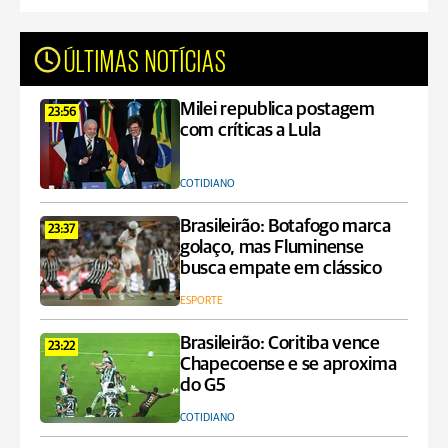
ÚLTIMAS NOTÍCIAS
Milei republica postagem
23:56
com críticas a Lula
COTIDIANO
Brasileirão: Botafogo marca
23:37
golaço, mas Fluminense
busca empate em clássico
ESPORTE
Brasileirão: Coritiba vence
23:22
Chapecoense e se aproxima
do G5
COTIDIANO