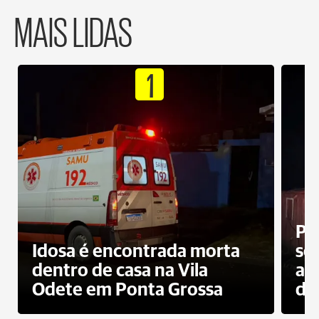
MAIS LIDAS
1
Pr
Idosa é encontrada morta
sec
dentro de casa na Vila
ap
Odete em Ponta Grossa
do