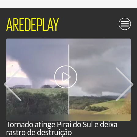
AREDEPLAY
Tornado atinge Piraí do Sul e deixa
H
rastro de destruição
C