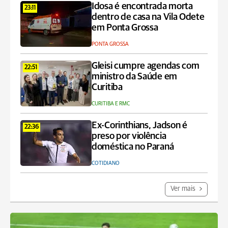
Idosa é encontrada morta
23:11
dentro de casa na Vila Odete
em Ponta Grossa
PONTA GROSSA
Gleisi cumpre agendas com
22:51
ministro da Saúde em
Curitiba
CURITIBA E RMC
Ex-Corinthians, Jadson é
22:36
preso por violência
doméstica no Paraná
COTIDIANO
Ver mais