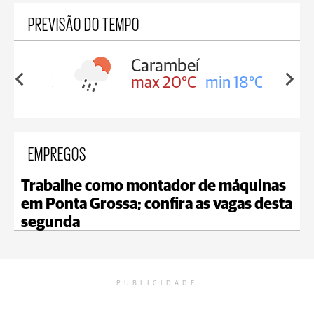
PREVISÃO DO TEMPO
Carambeí
in 18°C
max 20°C
min 18°C
EMPREGOS
Trabalhe como montador de máquinas
em Ponta Grossa; confira as vagas desta
segunda
PUBLICIDADE