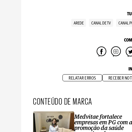
TU
AREDE
CANAL DE TV
CANAL P
COM
I
RELATAR ERROS
RECEBER NOT
CONTEÚDO DE MARCA
Medvitae fortalece
empresas em PG com 
promoção da saúde