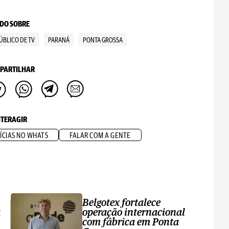
DO SOBRE
ÚBLICO DE TV
PARANÁ
PONTA GROSSA
PARTILHAR
NTERAGIR
ÍCIAS NO WHATS
FALAR COM A GENTE
Belgotex fortalece
a
operação internacional
com fábrica em Ponta