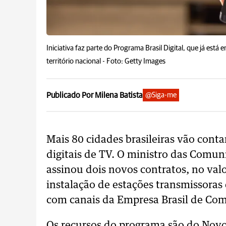
Iniciativa faz parte do Programa Brasil Digital, que já está
território nacional -
Foto: Getty Images
Publicado Por Milena Batista
@Siga-me
Mais 80 cidades brasileiras vão cont
digitais de TV. O ministro das Comuni
assinou dois novos contratos, no valo
instalação de estações transmissora
com canais da Empresa Brasil de Com
Os recursos do programa são do Nov