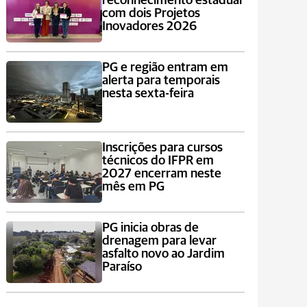
reconhecimento estadual
com dois Projetos
Inovadores 2026
PG e região entram em
alerta para temporais
nesta sexta-feira
Inscrições para cursos
técnicos do IFPR em
2027 encerram neste
mês em PG
PG inicia obras de
drenagem para levar
asfalto novo ao Jardim
Paraíso