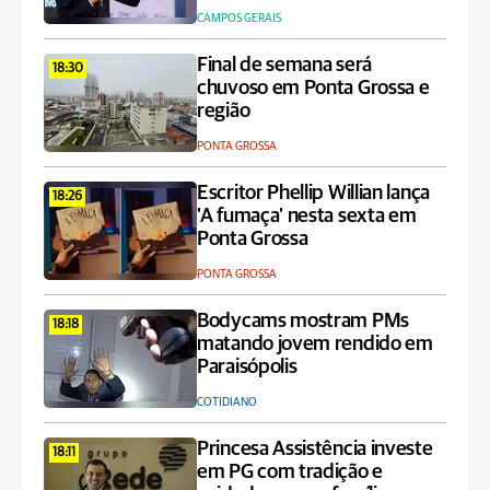
CAMPOS GERAIS
Final de semana será
18:30
chuvoso em Ponta Grossa e
região
PONTA GROSSA
Escritor Phellip Willian lança
18:26
'A fumaça' nesta sexta em
Ponta Grossa
PONTA GROSSA
Bodycams mostram PMs
18:18
matando jovem rendido em
Paraisópolis
COTIDIANO
Princesa Assistência investe
18:11
em PG com tradição e