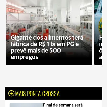
Gigante dos alimentos terá
Ho
fábrica de R$ 1 bi em PG e
im
prevê mais de 500
ôn
empregos
ac
MAIS PONTA GROSSA
Final de semana será