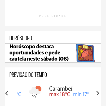
PUBLICIDADE
HORÓSCOPO
Horóscopo destaca
oportunidades e pede
cautela neste sábado (08)
PREVISÃO DO TEMPO
Carambeí
in 18°C
max 18°C
min 17°C