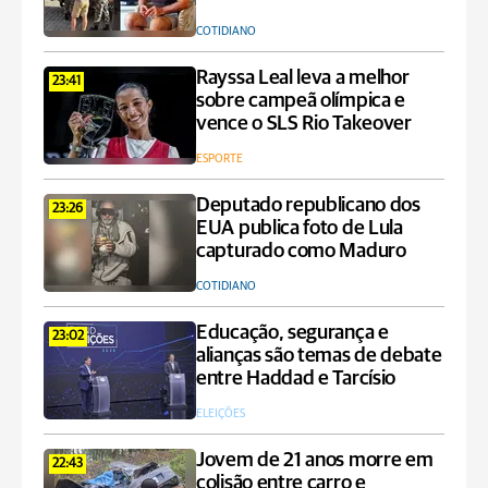
COTIDIANO
Rayssa Leal leva a melhor
23:41
sobre campeã olímpica e
vence o SLS Rio Takeover
ESPORTE
Deputado republicano dos
23:26
EUA publica foto de Lula
capturado como Maduro
COTIDIANO
Educação, segurança e
23:02
alianças são temas de debate
entre Haddad e Tarcísio
ELEIÇÕES
Jovem de 21 anos morre em
22:43
colisão entre carro e