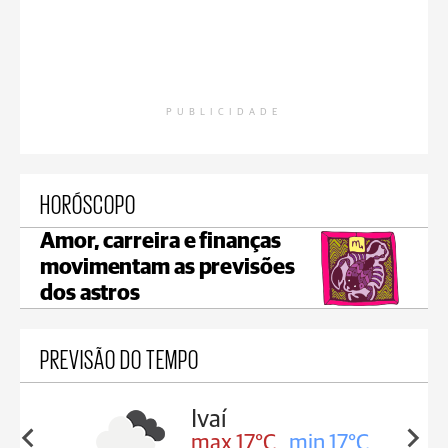
PUBLICIDADE
HORÓSCOPO
Amor, carreira e finanças
movimentam as previsões
dos astros
PREVISÃO DO TEMPO
lis
Ivaí
in 16°C
max 17°C
min 17°C