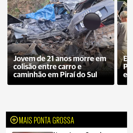
Jovem de 21 anos morre em
Ex
colisão entre carro e
Pe
caminhão em Piraí do Sul
en
MAIS PONTA GROSSA