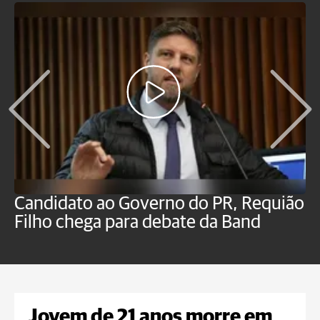
Candidato ao Governo do PR, Requião
S
Filho chega para debate da Band
p
B
Jovem de 21 anos morre em